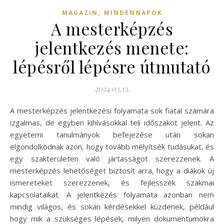
,
MAGAZIN
MINDENNAPOK
A mesterképzés
jelentkezés menete:
lépésről lépésre útmutató
2024.03.13.
A mesterképzés jelentkezési folyamata sok fiatal számára
izgalmas, de egyben kihívásokkal teli időszakot jelent. Az
egyetemi tanulmányok befejezése után sokan
elgondolkodnak azon, hogy tovább mélyítsék tudásukat, és
egy szakterületen való jártasságot szerezzenek. A
mesterképzés lehetőséget biztosít arra, hogy a diákok új
ismereteket szerezzenek, és fejlesszék szakmai
kapcsolataikat. A jelentkezés folyamata azonban nem
mindig világos, és sokan kérdésekkel küzdenek, például
hogy mik a szükséges lépések, milyen dokumentumokra