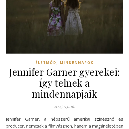
,
ÉLETMÓD
MINDENNAPOK
Jennifer Garner gyerekei:
így telnek a
mindennapjaik
2025.03.06.
Jennifer Garner, a népszerű amerikai színésznő és
producer, nemcsak a filmvásznon, hanem a magánéletében