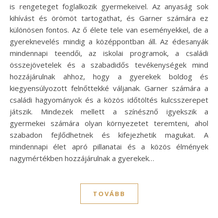
is rengeteget foglalkozik gyermekeivel. Az anyaság sok
kihívást és örömöt tartogathat, és Garner számára ez
különösen fontos. Az ő élete tele van eseményekkel, de a
gyereknevelés mindig a középpontban áll. Az édesanyák
mindennapi teendői, az iskolai programok, a családi
összejövetelek és a szabadidős tevékenységek mind
hozzájárulnak ahhoz, hogy a gyerekek boldog és
kiegyensúlyozott felnőttekké váljanak. Garner számára a
családi hagyományok és a közös időtöltés kulcsszerepet
játszik. Mindezek mellett a színésznő igyekszik a
gyermekei számára olyan környezetet teremteni, ahol
szabadon fejlődhetnek és kifejezhetik magukat. A
mindennapi élet apró pillanatai és a közös élmények
nagymértékben hozzájárulnak a gyerekek…
TOVÁBB