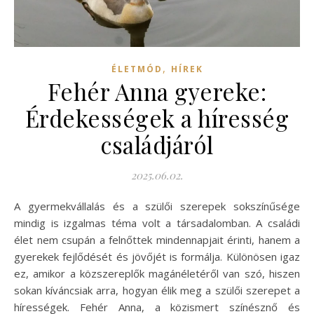
,
ÉLETMÓD
HÍREK
Fehér Anna gyereke:
Érdekességek a híresség
családjáról
2025.06.02.
A gyermekvállalás és a szülői szerepek sokszínűsége
mindig is izgalmas téma volt a társadalomban. A családi
élet nem csupán a felnőttek mindennapjait érinti, hanem a
gyerekek fejlődését és jövőjét is formálja. Különösen igaz
ez, amikor a közszereplők magánéletéről van szó, hiszen
sokan kíváncsiak arra, hogyan élik meg a szülői szerepet a
hírességek. Fehér Anna, a közismert színésznő és