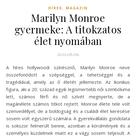
,
HÍREK
MAGAZIN
Marilyn Monroe
gyermeke: A titokzatos
élet nyomában
2025.06.09.
A híres hollywoodi színésznő, Marilyn Monroe neve
összefonódott a szépséggel, a tehetséggel és a
tragédiával, amely az ő életét jellemezte. Az ikonikus
figura, aki a 20. század egyik legismertebb női szimbóluma
lett, számos férfi és nő szívét megnyerte, de a
magánélete számos titkot rejtett. Monroe élete tele volt
szenvedéllyel, de a boldogság és a családi élet keresése
sosem volt egyszerű számára. A gyerekvállalás gondolata
is sokszor felmerült benne, azonban a körülmények és a
személyes küzdelmek miatt ez a vágy sosem teljesült. A