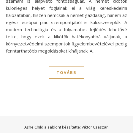
számára is alapvető fontosságúak. A német kikötők
különleges helyet foglalnak el a világ kereskedelmi
hálózatában, hiszen nemcsak a német gazdaság, hanem az
egész európai piac szempontjából is kulcsszereplők. A
modern technológia és a folyamatos fejlődés lehetővé
tette, hogy ezek a kikötők hatékonyabbá váljanak, a
környezetvédelmi szempontok figyelembevételével pedig
fenntarthatóbb megoldásokat kínáljanak. A…
TOVÁBB
Ashe Child a sablont készítette:
Viktor Csaszar.