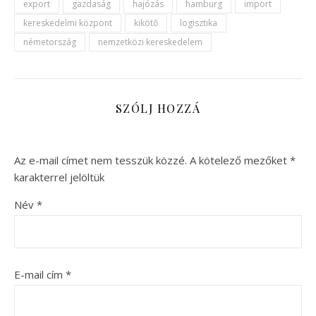
export
gazdaság
hajózás
hamburg
import
kereskedelmi központ
kikötő
logisztika
németország
nemzetközi kereskedelem
SZÓLJ HOZZÁ
Az e-mail címet nem tesszük közzé.
A kötelező mezőket
*
karakterrel jelöltük
Név
*
E-mail cím
*