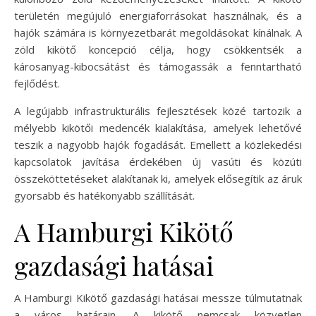
területén megújuló energiaforrásokat használnak, és a
hajók számára is környezetbarát megoldásokat kínálnak. A
zöld kikötő koncepció célja, hogy csökkentsék a
károsanyag-kibocsátást és támogassák a fenntartható
fejlődést.
A legújabb infrastrukturális fejlesztések közé tartozik a
mélyebb kikötői medencék kialakítása, amelyek lehetővé
teszik a nagyobb hajók fogadását. Emellett a közlekedési
kapcsolatok javítása érdekében új vasúti és közúti
összeköttetéseket alakítanak ki, amelyek elősegítik az áruk
gyorsabb és hatékonyabb szállítását.
A Hamburgi Kikötő
gazdasági hatásai
A Hamburgi Kikötő gazdasági hatásai messze túlmutatnak
a város határain. A kikötő nemcsak közvetlen