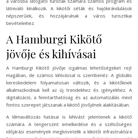
a városba látogató turisták számára számos program és
látnivaló kínálkozik. A kikötői séták és hajókirándulások
népszerűek, és hozzájárulnak a város turisztikai
bevételeihez.
A Hamburgi Kikötő
jövője és kihívásai
A Hamburgi Kikötő jövője izgalmas lehetőségeket rejt
magában, de számos kihívással is szembenéz. A globális
kereskedelem folyamatosan változik, és a kikötőknek
alkalmazkodniuk kell az új trendekhez és igényekhez. A
digitalizáció, a fenntarthatóság és az automatizálás mind
fontos szerepet játszanak a kikötő jövőjének alakításában.
A klímaváltozás hatásai is kihívást jelentenek a kikötő
számára. A tengerszint emelkedése és a szélsőséges
időjárási események megkövetelik a kikötői infrastruktúra