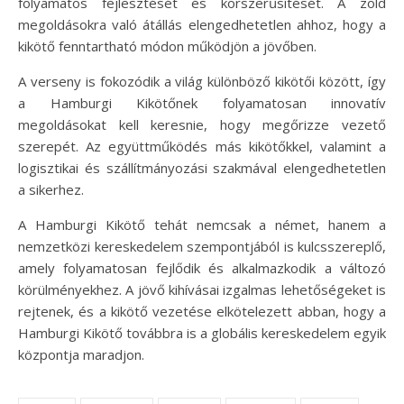
folyamatos fejlesztését és korszerűsítését. A zöld
megoldásokra való átállás elengedhetetlen ahhoz, hogy a
kikötő fenntartható módon működjön a jövőben.
A verseny is fokozódik a világ különböző kikötői között, így
a Hamburgi Kikötőnek folyamatosan innovatív
megoldásokat kell keresnie, hogy megőrizze vezető
szerepét. Az együttműködés más kikötőkkel, valamint a
logisztikai és szállítmányozási szakmával elengedhetetlen
a sikerhez.
A Hamburgi Kikötő tehát nemcsak a német, hanem a
nemzetközi kereskedelem szempontjából is kulcsszereplő,
amely folyamatosan fejlődik és alkalmazkodik a változó
körülményekhez. A jövő kihívásai izgalmas lehetőségeket is
rejtenek, és a kikötő vezetése elkötelezett abban, hogy a
Hamburgi Kikötő továbbra is a globális kereskedelem egyik
központja maradjon.