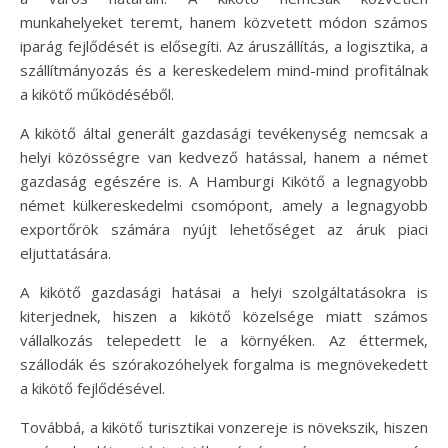
munkahelyeket teremt, hanem közvetett módon számos
iparág fejlődését is elősegíti. Az áruszállítás, a logisztika, a
szállítmányozás és a kereskedelem mind-mind profitálnak
a kikötő működéséből.
A kikötő által generált gazdasági tevékenység nemcsak a
helyi közösségre van kedvező hatással, hanem a német
gazdaság egészére is. A Hamburgi Kikötő a legnagyobb
német külkereskedelmi csomópont, amely a legnagyobb
exportőrök számára nyújt lehetőséget az áruk piaci
eljuttatására.
A kikötő gazdasági hatásai a helyi szolgáltatásokra is
kiterjednek, hiszen a kikötő közelsége miatt számos
vállalkozás telepedett le a környéken. Az éttermek,
szállodák és szórakozóhelyek forgalma is megnövekedett
a kikötő fejlődésével.
Továbbá, a kikötő turisztikai vonzereje is növekszik, hiszen