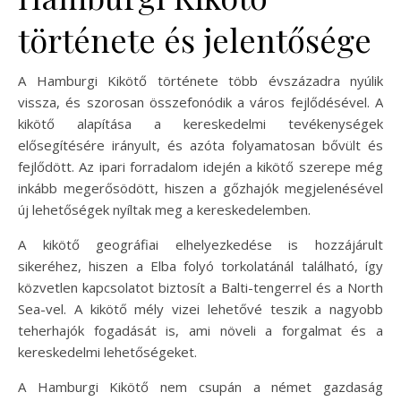
története és jelentősége
A Hamburgi Kikötő története több évszázadra nyúlik
vissza, és szorosan összefonódik a város fejlődésével. A
kikötő alapítása a kereskedelmi tevékenységek
elősegítésére irányult, és azóta folyamatosan bővült és
fejlődött. Az ipari forradalom idején a kikötő szerepe még
inkább megerősödött, hiszen a gőzhajók megjelenésével
új lehetőségek nyíltak meg a kereskedelemben.
A kikötő geográfiai elhelyezkedése is hozzájárult
sikeréhez, hiszen a Elba folyó torkolatánál található, így
közvetlen kapcsolatot biztosít a Balti-tengerrel és a North
Sea-vel. A kikötő mély vizei lehetővé teszik a nagyobb
teherhajók fogadását is, ami növeli a forgalmat és a
kereskedelmi lehetőségeket.
A Hamburgi Kikötő nem csupán a német gazdaság