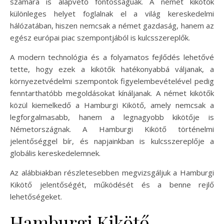
számára is alapvető fontosságúak. A német kikötők
különleges helyet foglalnak el a világ kereskedelmi
hálózatában, hiszen nemcsak a német gazdaság, hanem az
egész európai piac szempontjából is kulcsszereplők.
A modern technológia és a folyamatos fejlődés lehetővé
tette, hogy ezek a kikötők hatékonyabbá váljanak, a
környezetvédelmi szempontok figyelembevételével pedig
fenntarthatóbb megoldásokat kínáljanak. A német kikötők
közül kiemelkedő a Hamburgi Kikötő, amely nemcsak a
legforgalmasabb, hanem a legnagyobb kikötője is
Németországnak. A Hamburgi Kikötő történelmi
jelentőséggel bír, és napjainkban is kulcsszereplője a
globális kereskedelemnek.
Az alábbiakban részletesebben megvizsgáljuk a Hamburgi
Kikötő jelentőségét, működését és a benne rejlő
lehetőségeket.
Hamburgi Kikötő