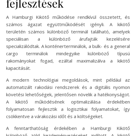
fejlesztések
A Hamburgi Kikötő működése rendkívül összetett, és
számos ágazat együttműködését igényli. A kikötő
területén számos különböző terminál található, amelyek
speciálisan a különböző árufajták kezelésére
specializálódtak. A konténerterminálok, a bulk- és a general
cargo terminálok mindegyike különböző típusú
rakományokat fogad, ezáltal maximalizálva a kikötő
kapacitását.
A modern technológiai megoldások, mint például az
automatizált rakodási rendszerek és a digitális nyomon
követési lehetőségek, jelentősen növelik a hatékonyságot.
A kikötő működésének optimalizálása érdekében
folyamatosan fejlesztik a logisztikai folyamatokat, így
csökkentve a várakozási időt és a költségeket.
A fenntarthatóság érdekében a Hamburgi Kikötő
különböző zöld kezdeményezéseket indított. A kikötő