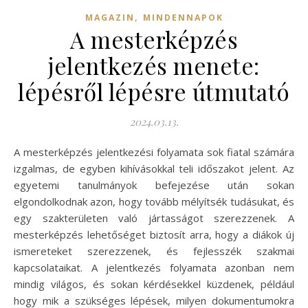
,
MAGAZIN
MINDENNAPOK
A mesterképzés
jelentkezés menete:
lépésről lépésre útmutató
2024.03.13.
A mesterképzés jelentkezési folyamata sok fiatal számára
izgalmas, de egyben kihívásokkal teli időszakot jelent. Az
egyetemi tanulmányok befejezése után sokan
elgondolkodnak azon, hogy tovább mélyítsék tudásukat, és
egy szakterületen való jártasságot szerezzenek. A
mesterképzés lehetőséget biztosít arra, hogy a diákok új
ismereteket szerezzenek, és fejlesszék szakmai
kapcsolataikat. A jelentkezés folyamata azonban nem
mindig világos, és sokan kérdésekkel küzdenek, például
hogy mik a szükséges lépések, milyen dokumentumokra