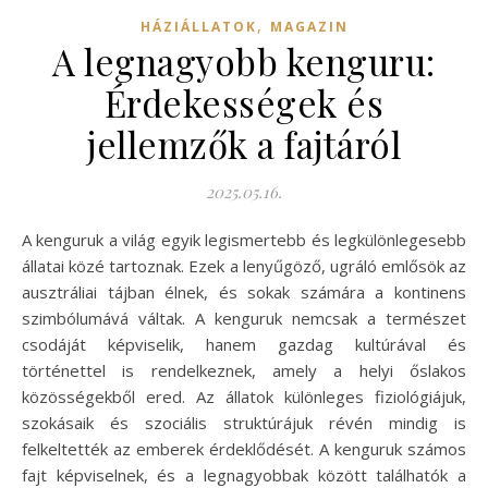
,
HÁZIÁLLATOK
MAGAZIN
A legnagyobb kenguru:
Érdekességek és
jellemzők a fajtáról
2025.05.16.
A kenguruk a világ egyik legismertebb és legkülönlegesebb
állatai közé tartoznak. Ezek a lenyűgöző, ugráló emlősök az
ausztráliai tájban élnek, és sokak számára a kontinens
szimbólumává váltak. A kenguruk nemcsak a természet
csodáját képviselik, hanem gazdag kultúrával és
történettel is rendelkeznek, amely a helyi őslakos
közösségekből ered. Az állatok különleges fiziológiájuk,
szokásaik és szociális struktúrájuk révén mindig is
felkeltették az emberek érdeklődését. A kenguruk számos
fajt képviselnek, és a legnagyobbak között találhatók a