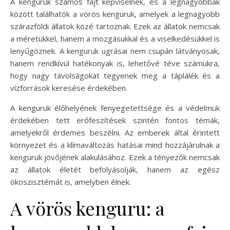
A kenguruk számos fajt képviselnek, és a legnagyobbak
között találhatók a vörös kenguruk, amelyek a legnagyobb
szárazföldi állatok közé tartoznak. Ezek az állatok nemcsak
a méretükkel, hanem a mozgásukkal és a viselkedésükkel is
lenyűgöznek. A kenguruk ugrásai nem csupán látványosak,
hanem rendkívül hatékonyak is, lehetővé téve számukra,
hogy nagy távolságokat tegyenek meg a táplálék és a
vízforrások keresése érdekében.
A kenguruk élőhelyének fenyegetettsége és a védelmük
érdekében tett erőfeszítések szintén fontos témák,
amelyekről érdemes beszélni. Az emberek által érintett
környezet és a klímaváltozás hatásai mind hozzájárulnak a
kenguruk jövőjének alakulásához. Ezek a tényezők nemcsak
az állatok életét befolyásolják, hanem az egész
ökoszisztémát is, amelyben élnek.
A vörös kenguru: a