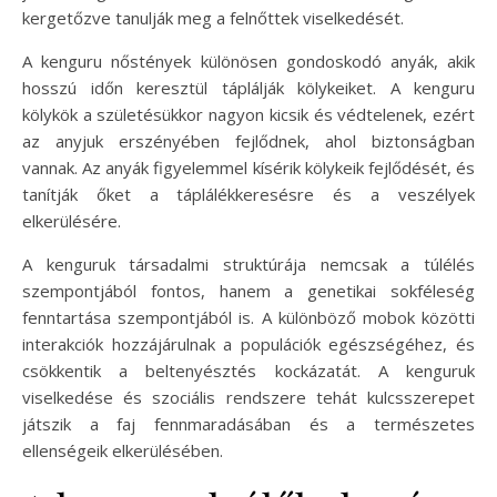
kergetőzve tanulják meg a felnőttek viselkedését.
A kenguru nőstények különösen gondoskodó anyák, akik
hosszú időn keresztül táplálják kölykeiket. A kenguru
kölykök a születésükkor nagyon kicsik és védtelenek, ezért
az anyjuk erszényében fejlődnek, ahol biztonságban
vannak. Az anyák figyelemmel kísérik kölykeik fejlődését, és
tanítják őket a táplálékkeresésre és a veszélyek
elkerülésére.
A kenguruk társadalmi struktúrája nemcsak a túlélés
szempontjából fontos, hanem a genetikai sokféleség
fenntartása szempontjából is. A különböző mobok közötti
interakciók hozzájárulnak a populációk egészségéhez, és
csökkentik a beltenyésztés kockázatát. A kenguruk
viselkedése és szociális rendszere tehát kulcsszerepet
játszik a faj fennmaradásában és a természetes
ellenségeik elkerülésében.