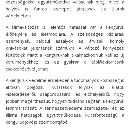
közösségekkel együttműködve valósulnak meg, mivel a
helyiek is fontos szerepet játszanak az állatok
védelmében.
A klímaváltozás is jelentős hatással van a kenguruk
élőhelyére és életmódjára. A szélsőséges időjárási
események, például aszályok és árvizek, komoly
kihívásokat jelentenek számukra. A változó környezeti
feltételek miatt a kenguruknak alkalmazkodniuk kell az új
körülményekhez, és ez gyakran a táplálékforrásaik
csökkenésével járhat.
A kenguruk védelme érdekében a tudományos közösség is
aktívan dolgozik. Kutatások folynak az állatok
viselkedéséről, szaporodásáról és élőhelyeikről, hogy
jobban megérthessük, hogyan tudnánk segíteni a kenguruk
fennmaradását. A természetvédelmi szervezetek és az
állami hatóságok együttműködése kulcsfontosságú a
kenguruk jövője szempontjából.