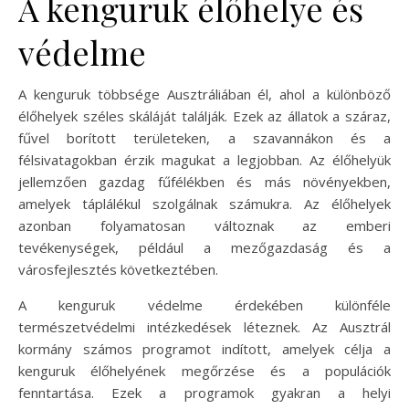
A kenguruk élőhelye és
védelme
A kenguruk többsége Ausztráliában él, ahol a különböző
élőhelyek széles skáláját találják. Ezek az állatok a száraz,
fűvel borított területeken, a szavannákon és a
félsivatagokban érzik magukat a legjobban. Az élőhelyük
jellemzően gazdag fűfélékben és más növényekben,
amelyek táplálékul szolgálnak számukra. Az élőhelyek
azonban folyamatosan változnak az emberi
tevékenységek, például a mezőgazdaság és a
városfejlesztés következtében.
A kenguruk védelme érdekében különféle
természetvédelmi intézkedések léteznek. Az Ausztrál
kormány számos programot indított, amelyek célja a
kenguruk élőhelyének megőrzése és a populációk
fenntartása. Ezek a programok gyakran a helyi