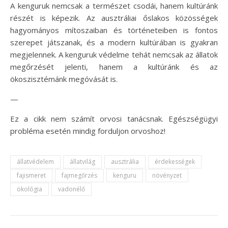
A kenguruk nemcsak a természet csodái, hanem kultúránk
részét is képezik. Az ausztráliai őslakos közösségek
hagyományos mítoszaiban és történeteiben is fontos
szerepet játszanak, és a modern kultúrában is gyakran
megjelennek. A kenguruk védelme tehát nemcsak az állatok
megőrzését jelenti, hanem a kultúránk és az
ökoszisztémánk megóvását is.
—
Ez a cikk nem számít orvosi tanácsnak. Egészségügyi
probléma esetén mindig forduljon orvoshoz!
állatvédelem
állatvilág
ausztrália
érdekességek
fajismeret
fajmegőrzés
kenguru
növényzet
ökológia
vadonélő