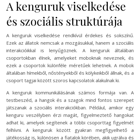
A kenguruk viselkedése
és szociális struktúrája
A kenguruk viselkedése rendkívül érdekes és sokszínű.
Ezek az állatok nemcsak a mozgásukkal, hanem a szociális
interakcióikkal is lenyűgöznek. A kenguruk általában
csoportokban élnek, amelyeket moboknak neveznek, és
ezek a csoportok különféle méretűek lehetnek. A mobok
általában hímekből, nőstényekből és kölykeikből állnak, és a
csoport tagjai között szoros kapcsolatok alakulnak ki.
A kenguruk kommunikálásának számos formája van. A
testbeszéd, a hangok és a szagok mind fontos szerepet
játszanak a szociális interakciókban. Például, amikor egy
kenguru veszélyben érzi magát, figyelmeztető hangokat
adhat ki, amelyek segítenek a többi csoporttag figyelmét
felhívni. A kenguruk között gyakran megfigyelhető a
játékosság is, különösen a fiatalok körében, akik ugrálva és