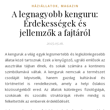
,
HÁZIÁLLATOK
MAGAZIN
A legnagyobb kenguru:
Érdekességek és
jellemzők a fajtáról
2025.05.16.
A kenguruk a világ egyik legismertebb és legkülönlegesebb
állatai közé tartoznak. Ezek a lenyűgöző, ugráló emlősök az
ausztráliai tájban élnek, és sokak számára a kontinens
szimbólumává váltak. A kenguruk nemcsak a természet
csodáját képviselik, hanem gazdag kultúrával és
történettel is rendelkeznek, amely a helyi őslakos
közösségekből ered. Az állatok különleges fiziológiájuk,
szokásaik és szociális struktúrájuk révén mindig is
felkeltették az emberek érdeklődését.