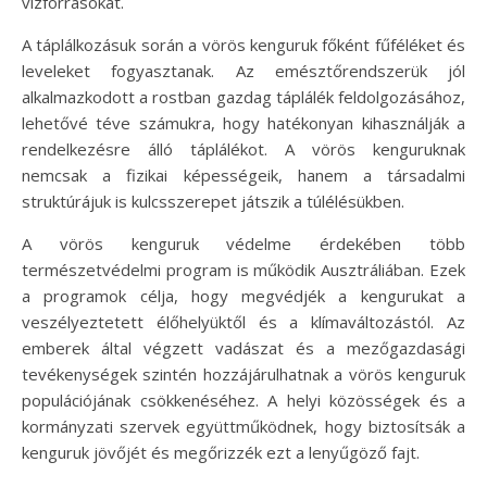
vízforrásokat.
A táplálkozásuk során a vörös kenguruk főként fűféléket és
leveleket fogyasztanak. Az emésztőrendszerük jól
alkalmazkodott a rostban gazdag táplálék feldolgozásához,
lehetővé téve számukra, hogy hatékonyan kihasználják a
rendelkezésre álló táplálékot. A vörös kenguruknak
nemcsak a fizikai képességeik, hanem a társadalmi
struktúrájuk is kulcsszerepet játszik a túlélésükben.
A vörös kenguruk védelme érdekében több
természetvédelmi program is működik Ausztráliában. Ezek
a programok célja, hogy megvédjék a kengurukat a
veszélyeztetett élőhelyüktől és a klímaváltozástól. Az
emberek által végzett vadászat és a mezőgazdasági
tevékenységek szintén hozzájárulhatnak a vörös kenguruk
populációjának csökkenéséhez. A helyi közösségek és a
kormányzati szervek együttműködnek, hogy biztosítsák a
kenguruk jövőjét és megőrizzék ezt a lenyűgöző fajt.