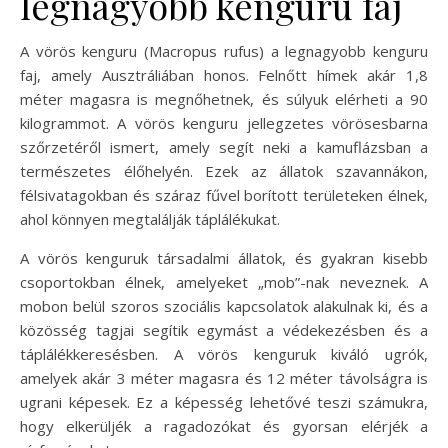
legnagyobb kenguru faj
A vörös kenguru (Macropus rufus) a legnagyobb kenguru
faj, amely Ausztráliában honos. Felnőtt hímek akár 1,8
méter magasra is megnőhetnek, és súlyuk elérheti a 90
kilogrammot. A vörös kenguru jellegzetes vörösesbarna
szőrzetéről ismert, amely segít neki a kamuflázsban a
természetes élőhelyén. Ezek az állatok szavannákon,
félsivatagokban és száraz fűvel borított területeken élnek,
ahol könnyen megtalálják táplálékukat.
A vörös kenguruk társadalmi állatok, és gyakran kisebb
csoportokban élnek, amelyeket „mob”-nak neveznek. A
mobon belül szoros szociális kapcsolatok alakulnak ki, és a
közösség tagjai segítik egymást a védekezésben és a
táplálékkeresésben. A vörös kenguruk kiváló ugrók,
amelyek akár 3 méter magasra és 12 méter távolságra is
ugrani képesek. Ez a képesség lehetővé teszi számukra,
hogy elkerüljék a ragadozókat és gyorsan elérjék a