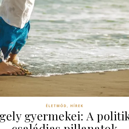
,
ÉLETMÓD
HÍREK
ely gyermekei: A politik
családias pillanatok