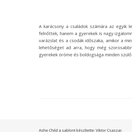
A karácsony a családok számára az egyik l
felnőttek, hanem a gyerekek is nagy izgalom
varázslat és a csodák időszaka, amikor a min
lehetőséget ad arra, hogy még szorosabbra
gyerekek öröme és boldogsága minden szülő s
Ashe Child a sablont készítette:
Viktor Csaszar.