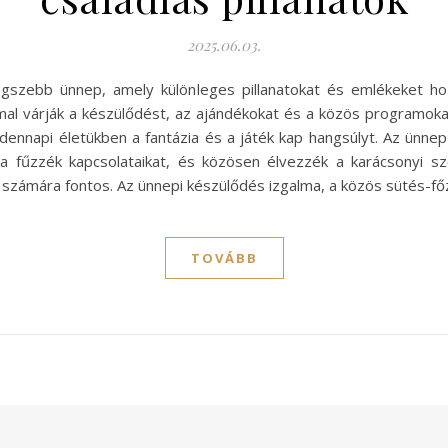
2025.06.03.
egszebb ünnep, amely különleges pillanatokat és emlékeket h
mal várják a készülődést, az ajándékokat és a közös programok
dennapi életükben a fantázia és a játék kap hangsúlyt. Az ünnep 
 fűzzék kapcsolataikat, és közösen élvezzék a karácsonyi szo
zámára fontos. Az ünnepi készülődés izgalma, a közös sütés-főz
TOVÁBB