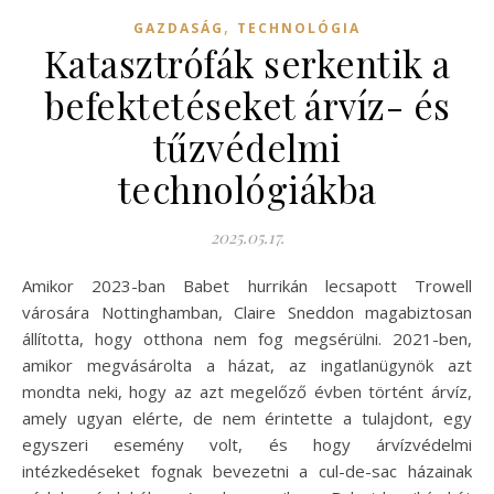
,
GAZDASÁG
TECHNOLÓGIA
Katasztrófák serkentik a
befektetéseket árvíz- és
tűzvédelmi
technológiákba
2025.05.17.
Amikor 2023-ban Babet hurrikán lecsapott Trowell
városára Nottinghamban, Claire Sneddon magabiztosan
állította, hogy otthona nem fog megsérülni. 2021-ben,
amikor megvásárolta a házat, az ingatlanügynök azt
mondta neki, hogy az azt megelőző évben történt árvíz,
amely ugyan elérte, de nem érintette a tulajdont, egy
egyszeri esemény volt, és hogy árvízvédelmi
intézkedéseket fognak bevezetni a cul-de-sac házainak