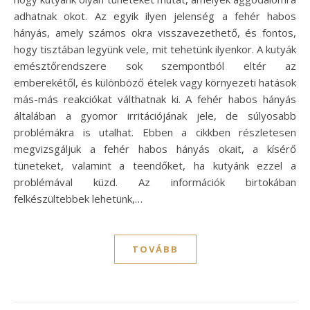
adhatnak okot. Az egyik ilyen jelenség a fehér habos
hányás, amely számos okra visszavezethető, és fontos,
hogy tisztában legyünk vele, mit tehetünk ilyenkor. A kutyák
emésztőrendszere sok szempontból eltér az
emberekétől, és különböző ételek vagy környezeti hatások
más-más reakciókat válthatnak ki. A fehér habos hányás
általában a gyomor irritációjának jele, de súlyosabb
problémákra is utalhat. Ebben a cikkben részletesen
megvizsgáljuk a fehér habos hányás okait, a kísérő
tüneteket, valamint a teendőket, ha kutyánk ezzel a
problémával küzd. Az információk birtokában
felkészültebbek lehetünk,…
TOVÁBB