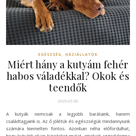
,
EGÉSZSÉG
HÁZIÁLLATOK
Miért hány a kutyám fehér
habos váladékkal? Okok és
teendők
2025.07.29.
A kutyák nemcsak a legjobb barátaink, hanem
családtagjaink is. Az ő jólétük és egészségük mindannyiunk
számára kiemelten fontos. Azonban néha előfordulhat,
hogy kutyánk olyan tüneteket mutat, amelyek aggodalomra