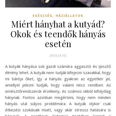
,
EGÉSZSÉG
HÁZIÁLLATOK
Miért hányhat a kutyád?
Okok és teendők hányás
esetén
2025.11.05.
A kutyák hányása sok gazdi számára aggasztó és ijesztő
élmény lehet. A kutyák nem tudják kifejezni szavakkal, hogy
mi bántja őket, így a hányás gyakran az egyetlen jel,
amellyel jelezni tudják, hogy valami nincs rendben. Az
emésztőrendszerük érzékeny, és számos okból kifolyólag
hánynak. Fontos azonban megérteni, hogy nem minden
hányás utal súlyos problémára. A kutyák olykor csak
étkezési szokásaik miatt, vagy akár stressz hatására is
hánynak. A gazdiknak érdemes tisztában lenniük a