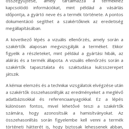
összegyűjtése, amely tartalmazza a termékhez
kapcsolódó információkat, mint például a vásárlás
időpontja, a gyártó neve és a termék története. A pontos
dokumentáció segíthet a szakértőknek az eredetiség
megállapításában.
A következő lépés a vizuális ellenőrzés, amely során a
szakértők alaposan megvizsgálják a terméket. Ekkor
figyelik a részleteket, mint például a gyártási hibák, az
aláírás és a termék állapota. A vizuális ellenőrzés során a
szakértők tapasztalata és szaktudása kulcsszerepet
játszik.
A kémiai elemzés és a technikai vizsgálatok elvégzése után
a szakértők összehasonlítják az eredményeket a meglévő
adatbázisokkal és referenciaanyagokkal. Ez a lépés
különösen fontos, mivel lehetővé teszi a szakértők
számára, hogy azonosítsák a hamisítványokat. Az
összehasonlítás során figyelembe kell venni a termék
történeti hátterét is, hogy biztosak lehessenek abban,