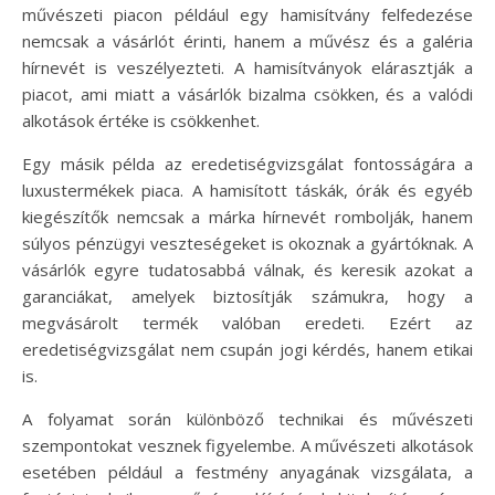
művészeti piacon például egy hamisítvány felfedezése
nemcsak a vásárlót érinti, hanem a művész és a galéria
hírnevét is veszélyezteti. A hamisítványok elárasztják a
piacot, ami miatt a vásárlók bizalma csökken, és a valódi
alkotások értéke is csökkenhet.
Egy másik példa az eredetiségvizsgálat fontosságára a
luxustermékek piaca. A hamisított táskák, órák és egyéb
kiegészítők nemcsak a márka hírnevét rombolják, hanem
súlyos pénzügyi veszteségeket is okoznak a gyártóknak. A
vásárlók egyre tudatosabbá válnak, és keresik azokat a
garanciákat, amelyek biztosítják számukra, hogy a
megvásárolt termék valóban eredeti. Ezért az
eredetiségvizsgálat nem csupán jogi kérdés, hanem etikai
is.
A folyamat során különböző technikai és művészeti
szempontokat vesznek figyelembe. A művészeti alkotások
esetében például a festmény anyagának vizsgálata, a