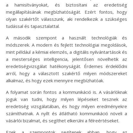
a hamisítványokat, és biztosítani az eredetiség
megállapításának megbízhatóságát. Ezért fontos, hogy
olyan szakértőt válasszunk, aki rendelkezik a szükséges
tudással és tapasztalattal.
A második szempont a használt technológiák és
módszerek. A modern és fejlett technológiai megoldások,
mint például a kémiai elemzés, a digitális nyilvántartások és
a mesterséges intelligencia, jelentősen növelhetik az
eredetiségvizsgálat hatékonyságát. Érdemes érdeklődni
arról, hogy a választott szakértő milyen módszereket
alkalmaz, és hogy ezek mennyire megbízhatóak.
A folyamat során fontos a kommunikáció is. A vásárlóknak
joguk van tudni, hogy milyen lépéseket tesznek az
eredetiség vizsgálatában, és hogy milyen eredményekre
számíthatnak. A nyílt és átlátható kommunikáció növeli a
vásárlói bizalmat, és segíthet elkerülni a félreértéseket.
Ezek a szempontok segítenek abban, hogy az