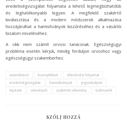
eredetiségvizsgálat folyamata a lehető legmegbízhatóbb
és leghatékonyabb legyen. A megfelelő szakértő
kiválasztása és a modern módszerek alkalmazása
hozzájárulhat a hamisítványok kiszűréséhez és a vásárlói
bizalom növeléséhez.
A cikk nem számít orvosi tanácsnak. Egészségügyi
probléma esetén kérjük, mindig forduljon orvoshoz vagy
egészségügyi szakemberhez.
autentikáció
bizonyítékok
ellenőrzési folyamat
eredetiségvizsgálat
hamisítványok
jogszabályok
lépések
okmányok
szakértői vélemény
tudnivalók
SZÓLJ HOZZÁ