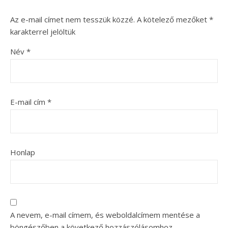
Az e-mail címet nem tesszük közzé.
A kötelező mezőket
*
karakterrel jelöltük
Név
*
E-mail cím
*
Honlap
A nevem, e-mail címem, és weboldalcímem mentése a
böngészőben a következő hozzászólásomhoz.