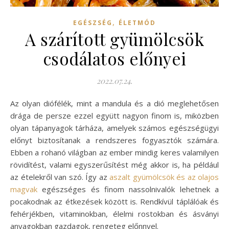
,
EGÉSZSÉG
ÉLETMÓD
A szárított gyümölcsök
csodálatos előnyei
2022.07.24.
Az olyan diófélék, mint a mandula és a dió meglehetősen
drága de persze ezzel együtt nagyon finom is, miközben
olyan tápanyagok tárháza, amelyek számos egészségügyi
előnyt biztosítanak a rendszeres fogyasztók számára.
Ebben a rohanó világban az ember mindig keres valamilyen
rövidítést, valami egyszerűsítést még akkor is, ha például
az ételekről van szó. Így az
aszalt gyümölcsök és az olajos
magvak
egészséges és finom nassolnivalók lehetnek a
pocakodnak az étkezések között is. Rendkívül táplálóak és
fehérjékben, vitaminokban, élelmi rostokban és ásványi
anyagokban gazdagok, rengeteg előnnyel.