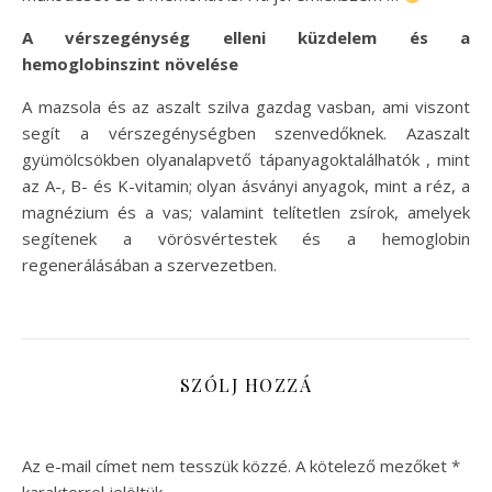
A vérszegénység elleni küzdelem és a
hemoglobinszint növelése
A mazsola és az aszalt szilva gazdag vasban, ami viszont
segít a vérszegénységben szenvedőknek. Azaszalt
gyümölcsökben olyanalapvető tápanyagoktalálhatók , mint
az A-, B- és K-vitamin; olyan ásványi anyagok, mint a réz, a
magnézium és a vas; valamint telítetlen zsírok, amelyek
segítenek a vörösvértestek és a hemoglobin
regenerálásában a szervezetben.
SZÓLJ HOZZÁ
Az e-mail címet nem tesszük közzé.
A kötelező mezőket
*