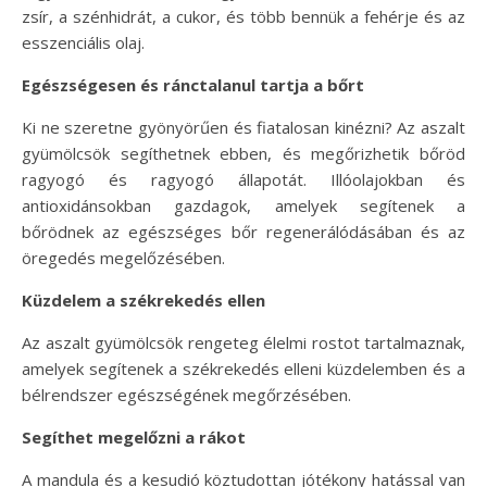
zsír, a szénhidrát, a cukor, és több bennük a fehérje és az
esszenciális olaj.
Egészségesen és ránctalanul tartja a bőrt
Ki ne szeretne gyönyörűen és fiatalosan kinézni? Az aszalt
gyümölcsök segíthetnek ebben, és megőrizhetik bőröd
ragyogó és ragyogó állapotát. Illóolajokban és
antioxidánsokban gazdagok, amelyek segítenek a
bőrödnek az egészséges bőr regenerálódásában és az
öregedés megelőzésében.
Küzdelem a székrekedés ellen
Az aszalt gyümölcsök rengeteg élelmi rostot tartalmaznak,
amelyek segítenek a székrekedés elleni küzdelemben és a
bélrendszer egészségének megőrzésében.
Segíthet megelőzni a rákot
A mandula és a kesudió köztudottan jótékony hatással van