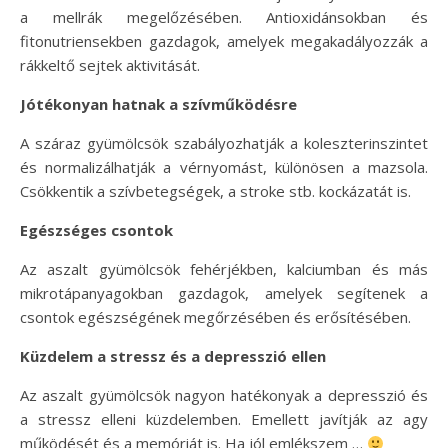
a mellrák megelőzésében. Antioxidánsokban és
fitonutriensekben gazdagok, amelyek megakadályozzák a
rákkeltő sejtek aktivitását.
Jótékonyan hatnak a szívműködésre
A száraz gyümölcsök szabályozhatják a koleszterinszintet
és normalizálhatják a vérnyomást, különösen a mazsola.
Csökkentik a szívbetegségek, a stroke stb. kockázatát is.
Egészséges csontok
Az aszalt gyümölcsök fehérjékben, kalciumban és más
mikrotápanyagokban gazdagok, amelyek segítenek a
csontok egészségének megőrzésében és erősítésében.
Küzdelem a stressz és a depresszió ellen
Az aszalt gyümölcsök nagyon hatékonyak a depresszió és
a stressz elleni küzdelemben. Emellett javítják az agy
működését és a memóriát is. Ha jól emlékszem …