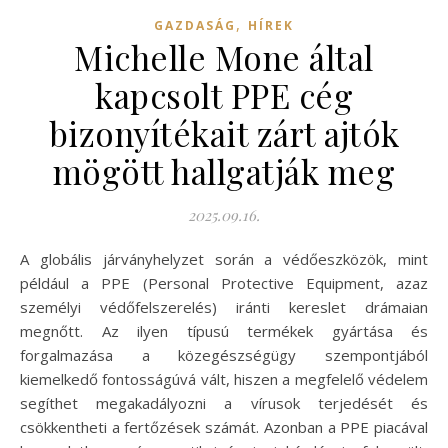
,
GAZDASÁG
HÍREK
Michelle Mone által
kapcsolt PPE cég
bizonyítékait zárt ajtók
mögött hallgatják meg
2025.09.16.
A globális járványhelyzet során a védőeszközök, mint
például a PPE (Personal Protective Equipment, azaz
személyi védőfelszerelés) iránti kereslet drámaian
megnőtt. Az ilyen típusú termékek gyártása és
forgalmazása a közegészségügy szempontjából
kiemelkedő fontosságúvá vált, hiszen a megfelelő védelem
segíthet megakadályozni a vírusok terjedését és
csökkentheti a fertőzések számát. Azonban a PPE piacával