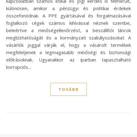
kapcsolatban számos etikai és jogi kérdés is felmerült,
különösen, amikor a pénzügyi és politikai érdekek
összefonódnak. A PPE gyártásával és forgalmazásával
foglalkozó cégek számos kihívással néznek szembe,
beleértve a minőségellenőrzést, a beszállítói láncok
megbízhatóságát és a kormányzati szabályozásokat. A
vásárlók joggal várják el, hogy a vásárolt termékek
megfeleljenek a legmagasabb minőségi és biztonsági
előírásoknak. Ugyanakkor az iparban tapasztalható
korrupciós…
TOVÁBB