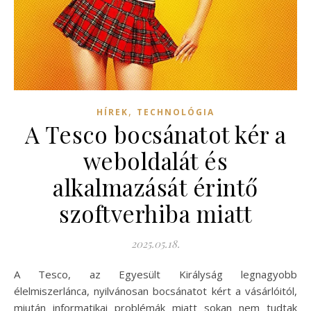
,
HÍREK
TECHNOLÓGIA
A Tesco bocsánatot kér a
weboldalát és
alkalmazását érintő
szoftverhiba miatt
2025.05.18.
A Tesco, az Egyesült Királyság legnagyobb
élelmiszerlánca, nyilvánosan bocsánatot kért a vásárlóitól,
miután informatikai problémák miatt sokan nem tudtak