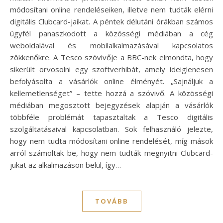
módosítani online rendeléseiken, illetve nem tudták elérni
digitális Clubcard-jaikat. A péntek délutáni órákban számos
ügyfél panaszkodott a közösségi médiában a cég
weboldalával és mobilalkalmazásával kapcsolatos
zökkenőkre. A Tesco szóvivője a BBC-nek elmondta, hogy
sikerült orvosolni egy szoftverhibát, amely ideiglenesen
befolyásolta a vásárlók online élményét. „Sajnáljuk a
kellemetlenséget” – tette hozzá a szóvivő. A közösségi
médiában megosztott bejegyzések alapján a vásárlók
többféle problémát tapasztaltak a Tesco digitális
szolgáltatásaival kapcsolatban. Sok felhasználó jelezte,
hogy nem tudta módosítani online rendelését, míg mások
arról számoltak be, hogy nem tudták megnyitni Clubcard-
jukat az alkalmazáson belül, így…
TOVÁBB