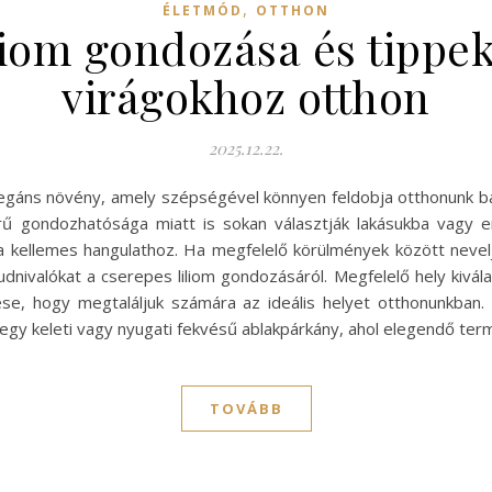
,
ÉLETMÓD
OTTHON
liom gondozása és tippe
virágokhoz otthon
2025.12.22.
elegáns növény, amely szépségével könnyen feldobja otthonunk b
ű gondozhatósága miatt is sokan választják lakásukba vagy erk
l a kellemes hangulathoz. Ha megfelelő körülmények között neve
nivalókat a cserepes liliom gondozásáról. Megfelelő hely kivál
se, hogy megtaláljuk számára az ideális helyet otthonunkban.
 egy keleti vagy nyugati fekvésű ablakpárkány, ahol elegendő te
TOVÁBB