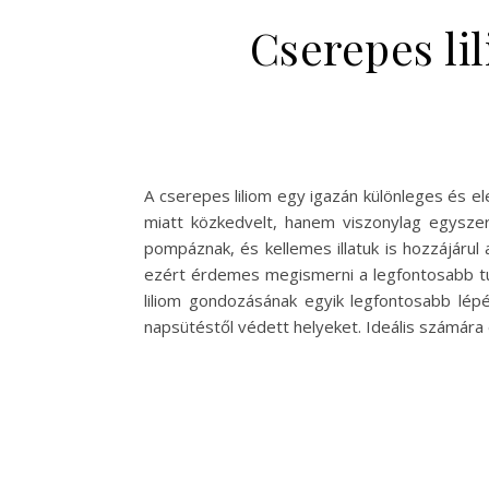
Cserepes li
A cserepes liliom egy igazán különleges és 
miatt közkedvelt, hanem viszonylag egyszer
pompáznak, és kellemes illatuk is hozzájáru
ezért érdemes megismerni a legfontosabb tud
liliom gondozásának egyik legfontosabb lépé
napsütéstől védett helyeket. Ideális számára