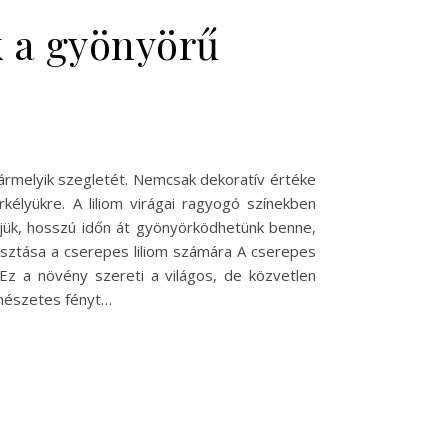
k a gyönyörű
ármelyik szegletét. Nemcsak dekoratív értéke
élyükre. A liliom virágai ragyogó színekben
ljük, hosszú időn át gyönyörködhetünk benne,
asztása a cserepes liliom számára A cserepes
 Ez a növény szereti a világos, de közvetlen
rmészetes fényt…