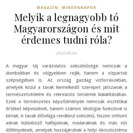
,
MAGAZIN
MINDENNAPOK
Melyik a legnagyobb tó
Magyarországon és mit
érdemes tudni róla?
2025.06.10.
A magyar táj varázslatos sokszínűsége nemcsak a
dombokban és völgyekben rejlik, hanem a vízpartok
szépségében is. Az ország gazdag vízforrásokban,
amelyek közül a tavak kiemelkedő szerepet játszanak a
természetvédelmi és rekreációs területek kialakításában.
Ezek a természetes képződmények nemcsak esztétikai
értéket képviselnek, hanem számos ökológiai funkcióval is
bírnak. A tavak élővilága rendkívül sokszínű, hiszen otthont
adnak különböző halfajoknak, madaraknak és más vízi
élőlényeknek, amelyek hozzájárulnak a helyi ökoszisztéma