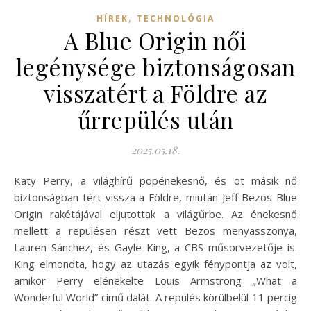
,
HÍREK
TECHNOLÓGIA
A Blue Origin női
legénysége biztonságosan
visszatért a Földre az
űrrepülés után
2025.05.18.
Katy Perry, a világhírű popénekesnő, és öt másik nő
biztonságban tért vissza a Földre, miután Jeff Bezos Blue
Origin rakétájával eljutottak a világűrbe. Az énekesnő
mellett a repülésen részt vett Bezos menyasszonya,
Lauren Sánchez, és Gayle King, a CBS műsorvezetője is.
King elmondta, hogy az utazás egyik fénypontja az volt,
amikor Perry elénekelte Louis Armstrong „What a
Wonderful World” című dalát. A repülés körülbelül 11 percig