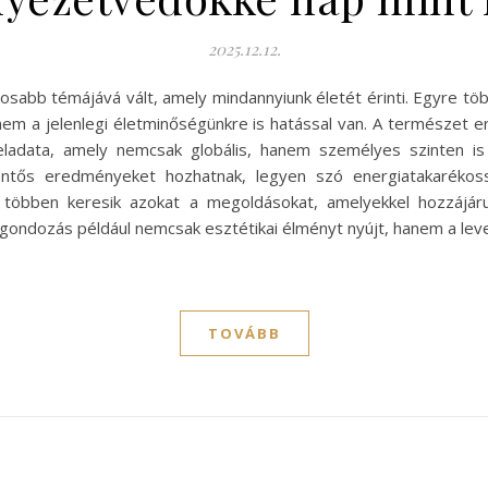
2025.12.12.
osabb témájává vált, amely mindannyiunk életét érinti. Egyre töb
em a jelenlegi életminőségünkre is hatással van. A természet er
ladata, amely nemcsak globális, hanem személyes szinten is 
ntős eredményeket hozhatnak, legyen szó energiatakarékoss
e többen keresik azokat a megoldásokat, amelyekkel hozzájá
nygondozás például nemcsak esztétikai élményt nyújt, hanem a lev
TOVÁBB