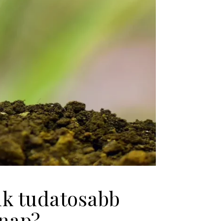
nk tudatosabb
 nap?