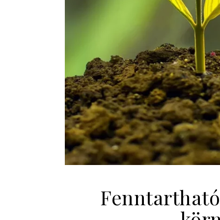
Fenntartható
körn