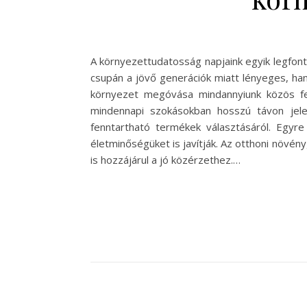
A környezettudatosság napjaink egyik legfont
csupán a jövő generációk miatt lényeges, han
környezet megóvása mindannyiunk közös fe
mindennapi szokásokban hosszú távon jele
fenntartható termékek választásáról. Egyr
életminőségüket is javítják. Az otthoni növé
is hozzájárul a jó közérzethez.…