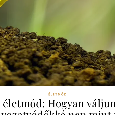
ÉLETMÓD
 életmód: Hogyan válju
yezetvédőkké nap mint