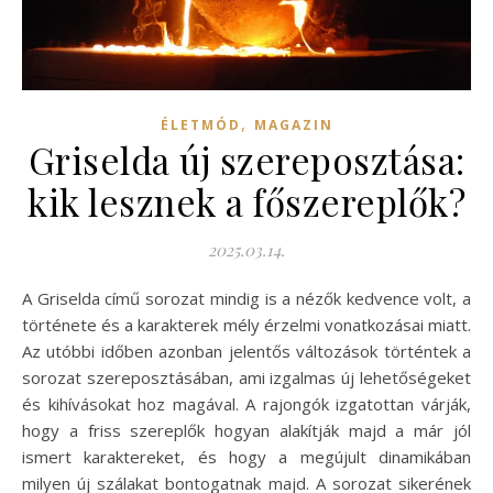
,
ÉLETMÓD
MAGAZIN
Griselda új szereposztása:
kik lesznek a főszereplők?
2025.03.14.
A Griselda című sorozat mindig is a nézők kedvence volt, a
története és a karakterek mély érzelmi vonatkozásai miatt.
Az utóbbi időben azonban jelentős változások történtek a
sorozat szereposztásában, ami izgalmas új lehetőségeket
és kihívásokat hoz magával. A rajongók izgatottan várják,
hogy a friss szereplők hogyan alakítják majd a már jól
ismert karaktereket, és hogy a megújult dinamikában
milyen új szálakat bontogatnak majd. A sorozat sikerének