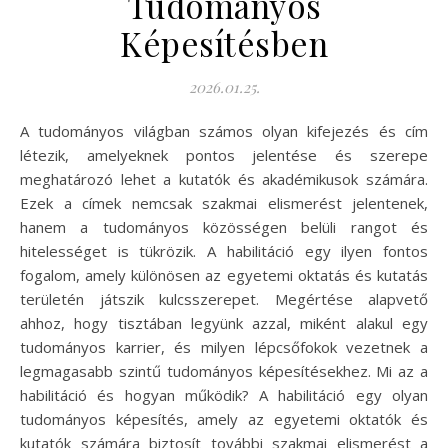
Tudományos
Képesítésben
2026.01.25.
A tudományos világban számos olyan kifejezés és cím
létezik, amelyeknek pontos jelentése és szerepe
meghatározó lehet a kutatók és akadémikusok számára.
Ezek a címek nemcsak szakmai elismerést jelentenek,
hanem a tudományos közösségen belüli rangot és
hitelességet is tükrözik. A habilitáció egy ilyen fontos
fogalom, amely különösen az egyetemi oktatás és kutatás
területén játszik kulcsszerepet. Megértése alapvető
ahhoz, hogy tisztában legyünk azzal, miként alakul egy
tudományos karrier, és milyen lépcsőfokok vezetnek a
legmagasabb szintű tudományos képesítésekhez. Mi az a
habilitáció és hogyan működik? A habilitáció egy olyan
tudományos képesítés, amely az egyetemi oktatók és
kutatók számára biztosít további szakmai elismerést a