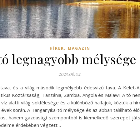
,
HÍREK
MAGAZIN
ó legnagyobb mélysége és
2025.06.02.
ava, és a világ második legmélyebb édesvizű tava. A Kelet-Afr
atikus Köztársaság, Tanzánia, Zambia, Angola és Malawi. A tó
 víz alatti világ sokfélesége és a különböző halfajok, köztük a h
 évek során. A Tanganyika-tó mélysége és az abban található él
tos, hanem gazdasági szempontból is kiemelkedő szerepet játsz
 védelme érdekében végzett…