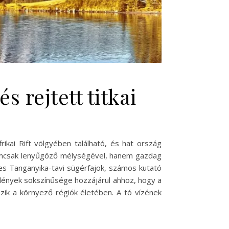
 rejtett titkai
ikai Rift völgyében található, és hat ország
 nemcsak lenyűgöző mélységével, hanem gazdag
íres Tanganyika-tavi sügérfajok, számos kutató
őlények sokszínűsége hozzájárul ahhoz, hogy a
ik a környező régiók életében. A tó vízének