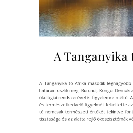
A Tanganyika t
A Tanganyika-tó Afrika második legnagyobb t
határain oszlik meg: Burundi, Kongói Demokr
ökológiai rendszerével is figyelemre méltó. A
és természetkedvelő figyelmét felkeltette az
tó nemcsak természeti értékét tekintve fon
tisztasága és az alatta rejlő ökoszisztémák