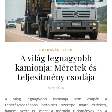
,
GAZDASÁG
TECH
A világ legnagyobb
kamionja: Méretek és
teljesítmény csodája
2025.06.01.
A világ legnagyobb kamionja nem csupán a
teherfuvarozásban betöltött szerepe miatt érdekes,
hanem azért is, mert a mérnöki tudományok és a