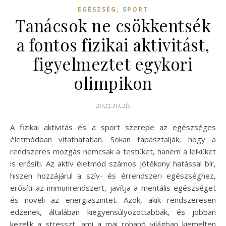
,
EGÉSZSÉG
SPORT
Tanácsok ne csökkentsék
a fontos fizikai aktivitást,
figyelmeztet egykori
olimpikon
2025.10.26.
A fizikai aktivitás és a sport szerepe az egészséges
életmódban vitathatatlan. Sokan tapasztalják, hogy a
rendszeres mozgás nemcsak a testüket, hanem a lelküket
is erősíti. Az aktív életmód számos jótékony hatással bír,
hiszen hozzájárul a szív- és érrendszeri egészséghez,
erősíti az immunrendszert, javítja a mentális egészséget
és növeli az energiaszintet. Azok, akik rendszeresen
edzenek, általában kiegyensúlyozottabbak, és jobban
kezelik a stresszt, ami a mai rohanó világban kiemelten