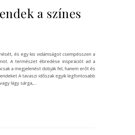
rendek a színes
lenését, és egy kis vidámságot csempésszen a
möt. A természet ébredése inspirációt ad a
emcsak a megjelenést dobják fel, hanem erőt és
rendeket A tavaszi időszak egyik legfontosabb
 vagy lágy sárga,…