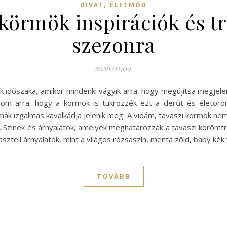
,
DIVAT
ÉLETMÓD
körmök inspirációk és t
szezonra
2026.02.09.
nek időszaka, amikor mindenki vágyik arra, hogy megújítsa megje
lom arra, hogy a körmök is tükrözzék ezt a derűt és életörö
rmák izgalmas kavalkádja jelenik meg. A vidám, tavaszi körmök n
z. Színek és árnyalatok, amelyek meghatározzák a tavaszi körömt
sztell árnyalatok, mint a világos rózsaszín, menta zöld, baby kék
TOVÁBB