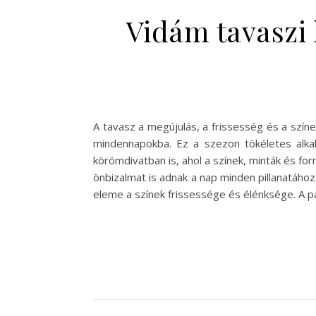
Vidám tavaszi 
A tavasz a megújulás, a frissesség és a szí
mindennapokba. Ez a szezon tökéletes alka
körömdivatban is, ahol a színek, minták és fo
önbizalmat is adnak a nap minden pillanatáho
eleme a színek frissessége és élénksége. A pa