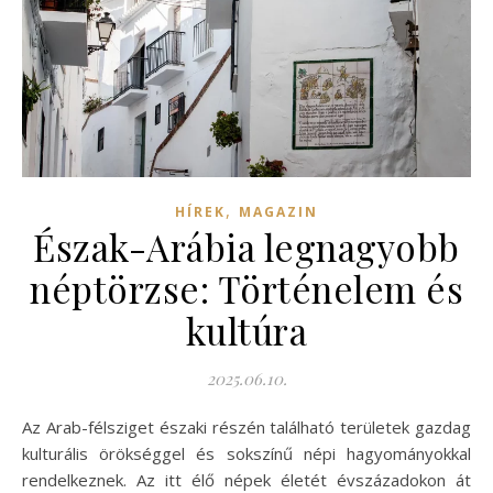
,
HÍREK
MAGAZIN
Észak-Arábia legnagyobb
néptörzse: Történelem és
kultúra
2025.06.10.
Az Arab-félsziget északi részén található területek gazdag
kulturális örökséggel és sokszínű népi hagyományokkal
rendelkeznek. Az itt élő népek életét évszázadokon át