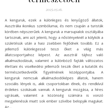
2025.05.16.
A kenguruk, ezek a különleges és lenyűgöző állatok,
Ausztrália ikonikus szimbólumai, és nem csupán a turisták
körében népszerűek. A kenguruk a marsupialok osztályába
tartoznak, ami azt jelenti, hogy a nőstényeknél a kölykök a
születésük után a hasi zsebben fejlődnek tovább. Ez a
jellemző különlegessé teszi őket a világ más
állatcsoportjaihoz képest. Az ausztrál tájhoz való
alkalmazkodásuk, valamint a különböző fajtáik változatos
élettani és viselkedési jellemzői teszik őket a kutatók és
természetkedvelők figyelmének középpontjába. A
kenguruk nemcsak alkalmazkodóképes állatok, hanem
szociális lények is, akik csoportokban élnek, és rendkívül
érdekes szokásaik vannak. A kenguruk mozgása, a híres
ugrásaik, valamint a közönség számára is vonzó
megjelenésük miatt sok ember szívébe belopják magukat.
Az…