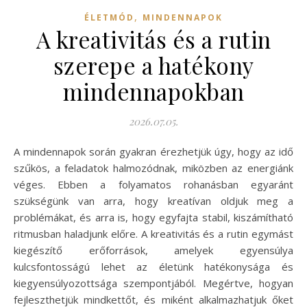
,
ÉLETMÓD
MINDENNAPOK
A kreativitás és a rutin
szerepe a hatékony
mindennapokban
2026.07.05.
A mindennapok során gyakran érezhetjük úgy, hogy az idő
szűkös, a feladatok halmozódnak, miközben az energiánk
véges. Ebben a folyamatos rohanásban egyaránt
szükségünk van arra, hogy kreatívan oldjuk meg a
problémákat, és arra is, hogy egyfajta stabil, kiszámítható
ritmusban haladjunk előre. A kreativitás és a rutin egymást
kiegészítő erőforrások, amelyek egyensúlya
kulcsfontosságú lehet az életünk hatékonysága és
kiegyensúlyozottsága szempontjából. Megértve, hogyan
fejleszthetjük mindkettőt, és miként alkalmazhatjuk őket