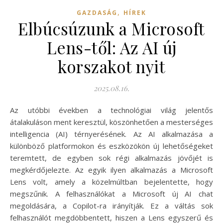
,
GAZDASÁG
HÍREK
Elbúcsúzunk a Microsoft
Lens-től: Az AI új
korszakot nyit
2025.08.16.
Az utóbbi években a technológiai világ jelentős
átalakuláson ment keresztül, köszönhetően a mesterséges
intelligencia (AI) térnyerésének. Az AI alkalmazása a
különböző platformokon és eszközökön új lehetőségeket
teremtett, de egyben sok régi alkalmazás jövőjét is
megkérdőjelezte. Az egyik ilyen alkalmazás a Microsoft
Lens volt, amely a közelmúltban bejelentette, hogy
megszűnik. A felhasználókat a Microsoft új AI chat
megoldására, a Copilot-ra irányítják. Ez a váltás sok
felhasználót megdöbbentett, hiszen a Lens egyszerű és