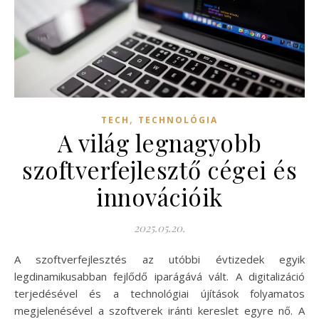
,
TECH
TECHNOLÓGIA
A világ legnagyobb
szoftverfejlesztő cégei és
innovációik
2025.05.20.
A szoftverfejlesztés az utóbbi évtizedek egyik
legdinamikusabban fejlődő iparágává vált. A digitalizáció
terjedésével és a technológiai újítások folyamatos
megjelenésével a szoftverek iránti kereslet egyre nő. A