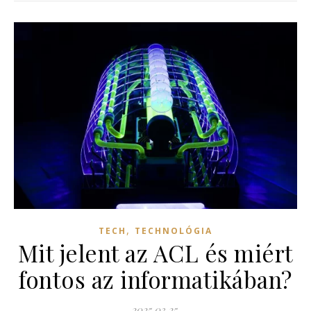
,
TECH
TECHNOLÓGIA
Mit jelent az ACL és miért
fontos az informatikában?
2025.03.25.