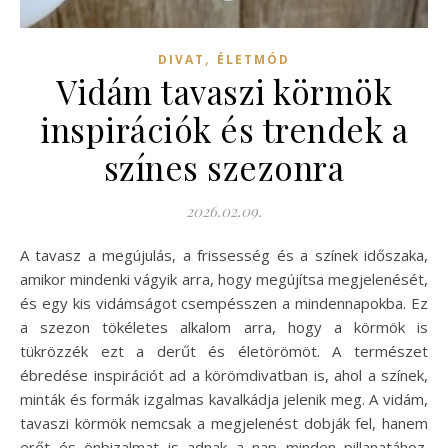
,
DIVAT
ÉLETMÓD
Vidám tavaszi körmök
inspirációk és trendek a
színes szezonra
2026.02.09.
A tavasz a megújulás, a frissesség és a színek időszaka,
amikor mindenki vágyik arra, hogy megújítsa megjelenését,
és egy kis vidámságot csempésszen a mindennapokba. Ez
a szezon tökéletes alkalom arra, hogy a körmök is
tükrözzék ezt a derűt és életörömöt. A természet
ébredése inspirációt ad a körömdivatban is, ahol a színek,
minták és formák izgalmas kavalkádja jelenik meg. A vidám,
tavaszi körmök nemcsak a megjelenést dobják fel, hanem
erőt és önbizalmat is adnak a nap minden pillanatához.