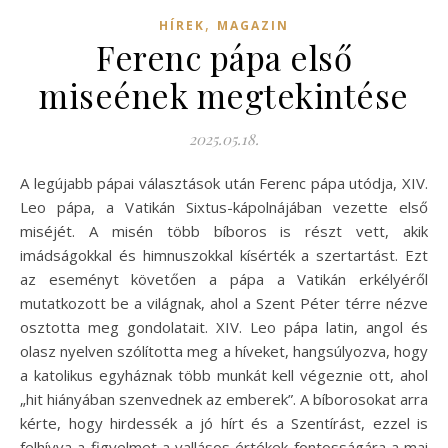
,
HÍREK
MAGAZIN
Ferenc pápa első
miseének megtekintése
2025.05.18.
A legújabb pápai választások után Ferenc pápa utódja, XIV.
Leo pápa, a Vatikán Sixtus-kápolnájában vezette első
miséjét. A misén több bíboros is részt vett, akik
imádságokkal és himnuszokkal kísérték a szertartást. Ezt
az eseményt követően a pápa a Vatikán erkélyéről
mutatkozott be a világnak, ahol a Szent Péter térre nézve
osztotta meg gondolatait. XIV. Leo pápa latin, angol és
olasz nyelven szólította meg a híveket, hangsúlyozva, hogy
a katolikus egyháznak több munkát kell végeznie ott, ahol
„hit hiányában szenvednek az emberek”. A bíborosokat arra
kérte, hogy hirdessék a jó hírt és a Szentírást, ezzel is
felhívva a figyelmet a vallásos értékek fontosságára a mai