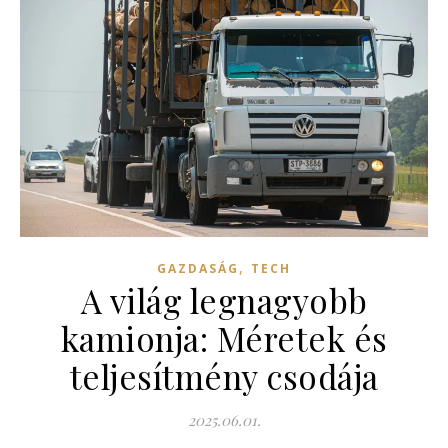
,
GAZDASÁG
TECH
A világ legnagyobb
kamionja: Méretek és
teljesítmény csodája
2025.06.01.