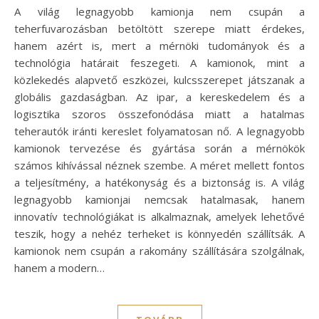
A világ legnagyobb kamionja nem csupán a
teherfuvarozásban betöltött szerepe miatt érdekes,
hanem azért is, mert a mérnöki tudományok és a
technológia határait feszegeti. A kamionok, mint a
közlekedés alapvető eszközei, kulcsszerepet játszanak a
globális gazdaságban. Az ipar, a kereskedelem és a
logisztika szoros összefonódása miatt a hatalmas
teherautók iránti kereslet folyamatosan nő. A legnagyobb
kamionok tervezése és gyártása során a mérnökök
számos kihívással néznek szembe. A méret mellett fontos
a teljesítmény, a hatékonyság és a biztonság is. A világ
legnagyobb kamionjai nemcsak hatalmasak, hanem
innovatív technológiákat is alkalmaznak, amelyek lehetővé
teszik, hogy a nehéz terheket is könnyedén szállítsák. A
kamionok nem csupán a rakomány szállítására szolgálnak,
hanem a modern…