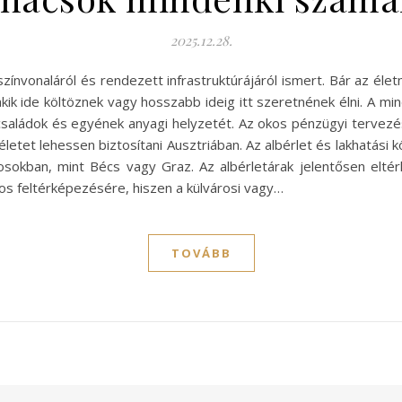
2025.12.28.
zínvonaláról és rendezett infrastruktúrájáról ismert. Bár az él
kik ide költöznek vagy hosszabb ideig itt szeretnének élni. A min
 családok és egyének anyagi helyzetét. Az okos pénzügyi tervezé
etet lehessen biztosítani Ausztriában. Az albérlet és lakhatási
osokban, mint Bécs vagy Graz. Az albérletárak jelentősen eltér
os feltérképezésére, hiszen a külvárosi vagy…
TOVÁBB