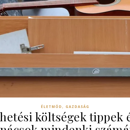
,
ÉLETMÓD
GAZDASÁG
hetési költségek tippek é
anácsok mindenki számá