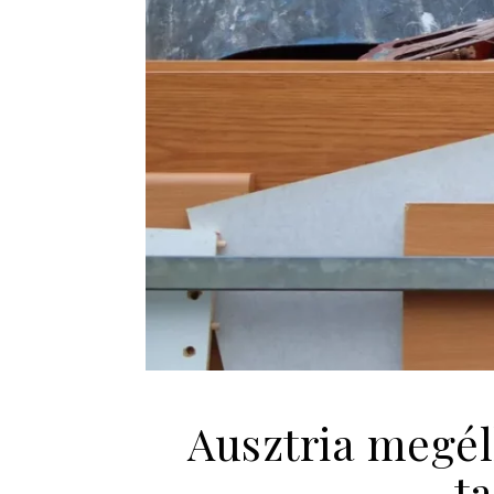
Ausztria megél
t