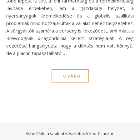
több lépést is tett a fenntarthatóság és a termékminőség
javítása érdekében, ám a gazdasági helyzet, a
nyersanyagok áremelkedése és a globális szállítási
problémák mind hozzájárultak a vállalat nehéz helyzetéhez.
A sörgyártók számára a verseny is fokozódott, ami miatt a
Brewdognak újragondolnia kellett stratégiáját. A cég
vezetése hangsúlyozta, hogy a döntés nem volt könnyű,
de a piacon tapasztalható…
TOVÁBB
Ashe Child a sablont készítette:
Viktor Csaszar.