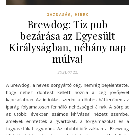
,
GAZDASÁG
HÍREK
Brewdog: Tíz pub
bezárása az Egyesült
Királyságban, néhány nap
múlva!
2025.07.22.
A Brewdog, a neves sörgyártó cég, nemrég bejelentette,
hogy nehéz döntést kellett hoznia a cég jövőjével
kapcsolatban. Az indoklás szerint a döntés hátterében az
iparág folyamatosan fennálló nehézségei állnak. A sörpiac
az utóbbi években számos kihívással nézett szembe,
amelyek érintették a gyártókat, a forgalmazókat és a
fogyasztókat egyaránt. Az utóbbi időszakban a Brewdog