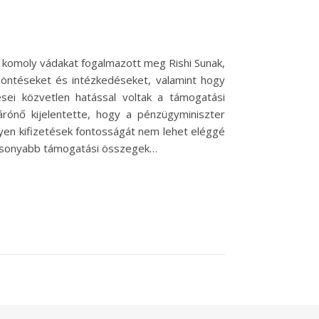
, komoly vádakat fogalmazott meg Rishi Sunak,
 döntéseket és intézkedéseket, valamint hogy
sei közvetlen hatással voltak a támogatási
árónő kijelentette, hogy a pénzügyminiszter
ilyen kifizetések fontosságát nem lehet eléggé
alacsonyabb támogatási összegek…