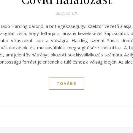
2025.06.08.
n Dido Harding bárónő, a brit egészségügyi szektor vezető alakja
izsgálat célja, hogy feltárja a járvány kezelésével kapcsolatos
abb válaszokat adni a válságra. Harding szerint Sunak dönté
vállalkozások és munkavállalók megsegítésére indítottak. A b
, ami jelentős hátrányt okozott sok kisvállalkozás számára. Az 
fontosságú forrást jelentenek a túléléshez a válság idején. Az 
TOVÁBB