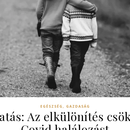
,
EGÉSZSÉG
GAZDASÁG
tás: Az elkülönítés csök
Covid halálozást