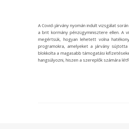
A Covid-járvány nyomán indult vizsgálat sorá
a brit kormány pénzügyminisztere ellen. A v
megértsük, hogyan lehetett volna hatékony
programokra, amelyeket a járvány sújtotta 
blokkolta a magasabb támogatási kifizetéseket
hangsúlyozni, hiszen a szereplők számára lét