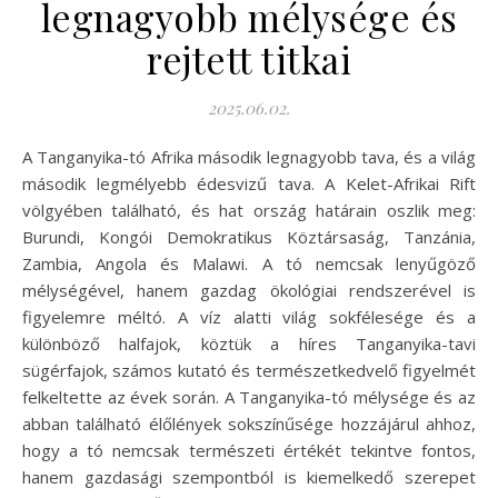
legnagyobb mélysége és
rejtett titkai
2025.06.02.
A Tanganyika-tó Afrika második legnagyobb tava, és a világ
második legmélyebb édesvizű tava. A Kelet-Afrikai Rift
völgyében található, és hat ország határain oszlik meg:
Burundi, Kongói Demokratikus Köztársaság, Tanzánia,
Zambia, Angola és Malawi. A tó nemcsak lenyűgöző
mélységével, hanem gazdag ökológiai rendszerével is
figyelemre méltó. A víz alatti világ sokfélesége és a
különböző halfajok, köztük a híres Tanganyika-tavi
sügérfajok, számos kutató és természetkedvelő figyelmét
felkeltette az évek során. A Tanganyika-tó mélysége és az
abban található élőlények sokszínűsége hozzájárul ahhoz,
hogy a tó nemcsak természeti értékét tekintve fontos,
hanem gazdasági szempontból is kiemelkedő szerepet