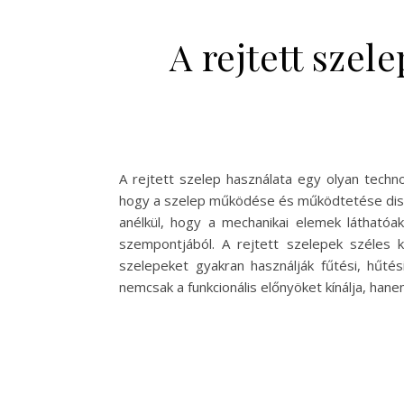
A rejtett sze
A rejtett szelep használata egy olyan techn
hogy a szelep működése és működtetése diszk
anélkül, hogy a mechanikai elemek láthatóa
szempontjából. A rejtett szelepek széles 
szelepeket gyakran használják fűtési, hűté
nemcsak a funkcionális előnyöket kínálja, hanem