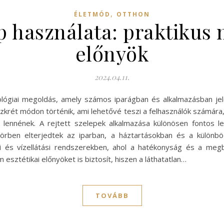
,
ÉLETMÓD
OTTHON
lep használata: praktikus
előnyök
2024.04.11.
ológiai megoldás, amely számos iparágban és alkalmazásban je
rét módon történik, ami lehetővé teszi a felhasználók számára, 
k lennének. A rejtett szelepek alkalmazása különösen fontos l
körben elterjedtek az iparban, a háztartásokban és a különb
si és vízellátási rendszerekben, ahol a hatékonyság és a megb
 esztétikai előnyöket is biztosít, hiszen a láthatatlan…
TOVÁBB