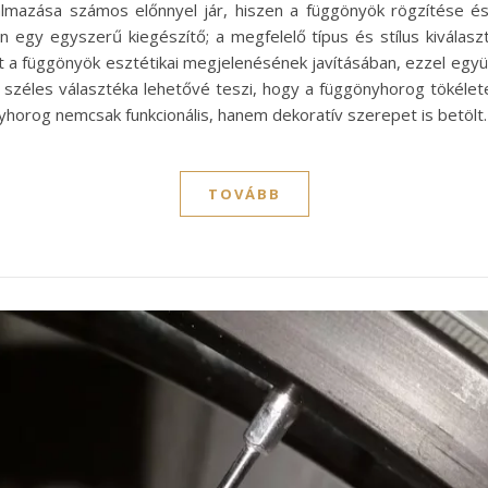
almazása számos előnnyel jár, hiszen a függönyök rögzítése és
egy egyszerű kiegészítő; a megfelelő típus és stílus kiválasz
t a függönyök esztétikai megjelenésének javításában, ezzel egy
széles választéka lehetővé teszi, hogy a függönyhorog tökélete
horog nemcsak funkcionális, hanem dekoratív szerepet is betölt
TOVÁBB