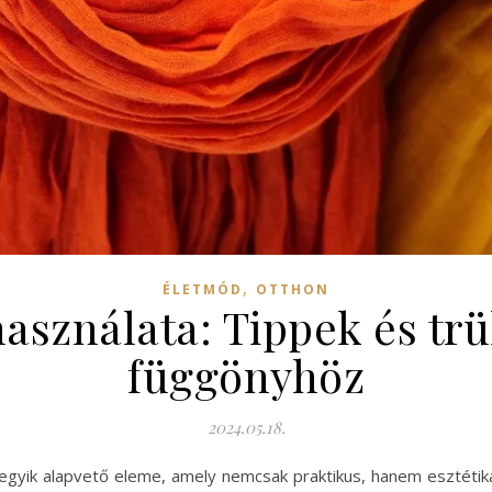
,
ÉLETMÓD
OTTHON
sználata: Tippek és trü
függönyhöz
2024.05.18.
gyik alapvető eleme, amely nemcsak praktikus, hanem esztétikai