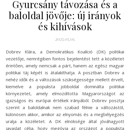
Gyurcsány távozása és a
baloldal jövője: új irányok
és kihívások
2025.05.01.
Dobrev Klára, a Demokratikus Koalíció (DK) politikai
vezetője, nemrégiben fontos bejelentést tett a közéletet
érintően, amely nemcsak a párt, hanem az egész magyar
politikai táj képét is átalakíthatja. A posztban Dobrev a
nehéz idők és a változások szükségessége mellett érvelt,
kiemelve a populista jobboldal dominálta politikai
környezetet, amely elmozdította Magyarországot az
igazságos és európai értékek irányából. Dobrev posztja
szerint a baloldalnak nem szabad félnie a változástól,
különösen akkor, amikor az elnyomás és a megbélyegzés
uralja a közéletet. A DK elnöksége által jóváhagyott
javaslat célja, hogy megóvja az országot a populista