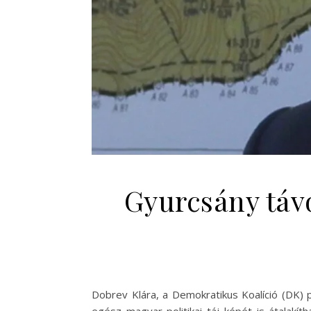
Gyurcsány távo
Dobrev Klára, a Demokratikus Koalíció (DK) 