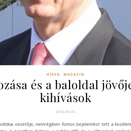
,
HÍREK
MAGAZIN
zása és a baloldal jövője
kihívások
2025.05.01.
politikai vezetője, nemrégiben fontos bejelentést tett a közéle