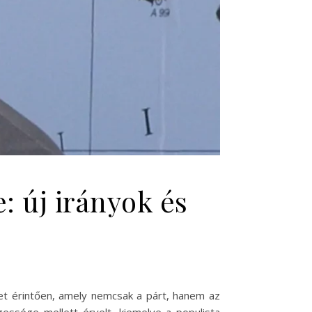
: új irányok és
tet érintően, amely nemcsak a párt, hanem az