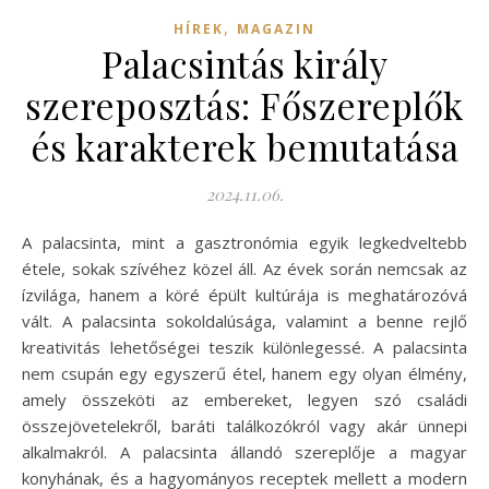
,
HÍREK
MAGAZIN
Palacsintás király
szereposztás: Főszereplők
és karakterek bemutatása
2024.11.06.
A palacsinta, mint a gasztronómia egyik legkedveltebb
étele, sokak szívéhez közel áll. Az évek során nemcsak az
ízvilága, hanem a köré épült kultúrája is meghatározóvá
vált. A palacsinta sokoldalúsága, valamint a benne rejlő
kreativitás lehetőségei teszik különlegessé. A palacsinta
nem csupán egy egyszerű étel, hanem egy olyan élmény,
amely összeköti az embereket, legyen szó családi
összejövetelekről, baráti találkozókról vagy akár ünnepi
alkalmakról. A palacsinta állandó szereplője a magyar
konyhának, és a hagyományos receptek mellett a modern