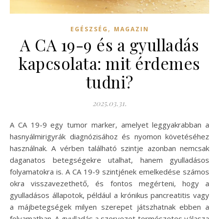
,
EGÉSZSÉG
MAGAZIN
A CA 19-9 és a gyulladás
kapcsolata: mit érdemes
tudni?
2025.03.31.
A CA 19-9 egy tumor marker, amelyet leggyakrabban a
hasnyálmirigyrák diagnózisához és nyomon követéséhez
használnak. A vérben található szintje azonban nemcsak
daganatos betegségekre utalhat, hanem gyulladásos
folyamatokra is. A CA 19-9 szintjének emelkedése számos
okra visszavezethető, és fontos megérteni, hogy a
gyulladásos állapotok, például a krónikus pancreatitis vagy
a májbetegségek milyen szerepet játszhatnak ebben a
folyamatban. A gyulladás a szervezet természetes válasza