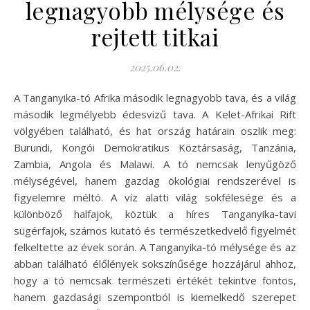
legnagyobb mélysége és
rejtett titkai
2025.06.02.
A Tanganyika-tó Afrika második legnagyobb tava, és a világ
második legmélyebb édesvizű tava. A Kelet-Afrikai Rift
völgyében található, és hat ország határain oszlik meg:
Burundi, Kongói Demokratikus Köztársaság, Tanzánia,
Zambia, Angola és Malawi. A tó nemcsak lenyűgöző
mélységével, hanem gazdag ökológiai rendszerével is
figyelemre méltó. A víz alatti világ sokfélesége és a
különböző halfajok, köztük a híres Tanganyika-tavi
sügérfajok, számos kutató és természetkedvelő figyelmét
felkeltette az évek során. A Tanganyika-tó mélysége és az
abban található élőlények sokszínűsége hozzájárul ahhoz,
hogy a tó nemcsak természeti értékét tekintve fontos,
hanem gazdasági szempontból is kiemelkedő szerepet