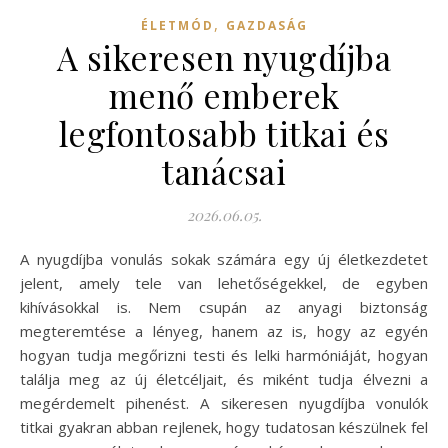
,
ÉLETMÓD
GAZDASÁG
A sikeresen nyugdíjba
menő emberek
legfontosabb titkai és
tanácsai
2026.06.05.
A nyugdíjba vonulás sokak számára egy új életkezdetet
jelent, amely tele van lehetőségekkel, de egyben
kihívásokkal is. Nem csupán az anyagi biztonság
megteremtése a lényeg, hanem az is, hogy az egyén
hogyan tudja megőrizni testi és lelki harmóniáját, hogyan
találja meg az új életcéljait, és miként tudja élvezni a
megérdemelt pihenést. A sikeresen nyugdíjba vonulók
titkai gyakran abban rejlenek, hogy tudatosan készülnek fel