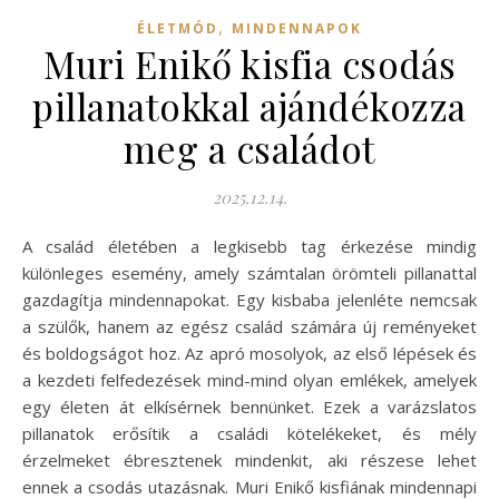
,
ÉLETMÓD
MINDENNAPOK
Muri Enikő kisfia csodás
pillanatokkal ajándékozza
meg a családot
2025.12.14.
A család életében a legkisebb tag érkezése mindig
különleges esemény, amely számtalan örömteli pillanattal
gazdagítja mindennapokat. Egy kisbaba jelenléte nemcsak
a szülők, hanem az egész család számára új reményeket
és boldogságot hoz. Az apró mosolyok, az első lépések és
a kezdeti felfedezések mind-mind olyan emlékek, amelyek
egy életen át elkísérnek bennünket. Ezek a varázslatos
pillanatok erősítik a családi kötelékeket, és mély
érzelmeket ébresztenek mindenkit, aki részese lehet
ennek a csodás utazásnak. Muri Enikő kisfiának mindennapi