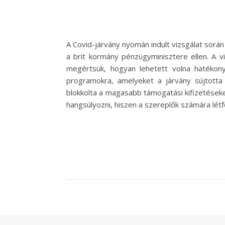
A Covid-járvány nyomán indult vizsgálat sorá
a brit kormány pénzügyminisztere ellen. A v
megértsük, hogyan lehetett volna hatékony
programokra, amelyeket a járvány sújtotta 
blokkolta a magasabb támogatási kifizetéseket
hangsúlyozni, hiszen a szereplők számára lét