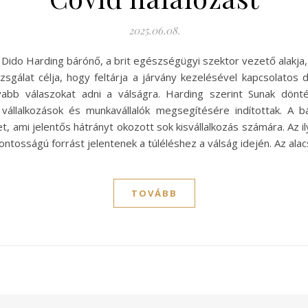
2025.06.08.
n Dido Harding bárónő, a brit egészségügyi szektor vezető alakja
izsgálat célja, hogy feltárja a járvány kezelésével kapcsolatos
abb válaszokat adni a válságra. Harding szerint Sunak dönté
vállalkozások és munkavállalók megsegítésére indítottak. A b
, ami jelentős hátrányt okozott sok kisvállalkozás számára. Az 
fontosságú forrást jelentenek a túléléshez a válság idején. Az 
TOVÁBB