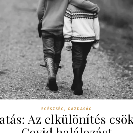
,
EGÉSZSÉG
GAZDASÁG
tás: Az elkülönítés csök
Covid halálozást