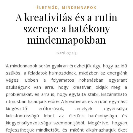
,
ÉLETMÓD
MINDENNAPOK
A kreativitás és a rutin
szerepe a hatékony
mindennapokban
2026.07.05.
A mindennapok során gyakran érezhetjük úgy, hogy az idő
szűkös, a feladatok halmozódnak, miközben az energiánk
véges. Ebben a folyamatos rohanásban egyaránt
szükségünk van arra, hogy kreatívan oldjuk meg a
problémákat, és arra is, hogy egyfajta stabil, kiszámítható
ritmusban haladjunk előre. A kreativitás és a rutin egymást
kiegészítő erőforrások, amelyek egyensúlya
kulcsfontosságú lehet az életünk hatékonysága és
kiegyensúlyozottsága szempontjából. Megértve, hogyan
fejleszthetjük mindkettőt, és miként alkalmazhatjuk őket