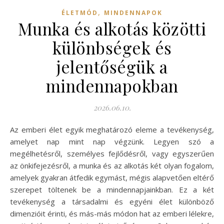
,
ÉLETMÓD
MINDENNAPOK
Munka és alkotás közötti
különbségek és
jelentőségük a
mindennapokban
2026.06.10.
Az emberi élet egyik meghatározó eleme a tevékenység,
amelyet nap mint nap végzünk. Legyen szó a
megélhetésről, személyes fejlődésről, vagy egyszerűen
az önkifejezésről, a munka és az alkotás két olyan fogalom,
amelyek gyakran átfedik egymást, mégis alapvetően eltérő
szerepet töltenek be a mindennapjainkban. Ez a két
tevékenység a társadalmi és egyéni élet különböző
dimenzióit érinti, és más-más módon hat az emberi lélekre,