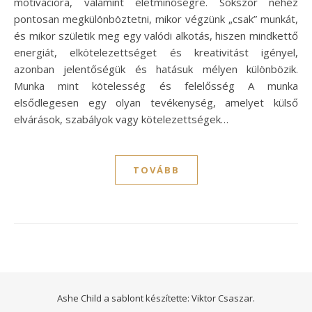
motivációra, valamint életminőségre. Sokszor nehéz
pontosan megkülönböztetni, mikor végzünk „csak” munkát,
és mikor születik meg egy valódi alkotás, hiszen mindkettő
energiát, elkötelezettséget és kreativitást igényel,
azonban jelentőségük és hatásuk mélyen különbözik.
Munka mint kötelesség és felelősség A munka
elsődlegesen egy olyan tevékenység, amelyet külső
elvárások, szabályok vagy kötelezettségek…
TOVÁBB
Ashe Child a sablont készítette:
Viktor Csaszar.