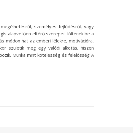
egélhetésről, személyes fejlődésről, vagy
gis alapvetően eltérő szerepet töltenek be a
ás módon hat az emberi lélekre, motivációra,
or születik meg egy valódi alkotás, hiszen
nbözik. Munka mint kötelesség és felelősség A