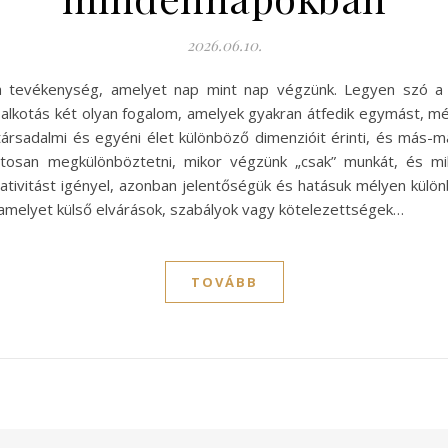
2026.06.10.
 tevékenység, amelyet nap mint nap végzünk. Legyen szó a m
 alkotás két olyan fogalom, amelyek gyakran átfedik egymást, mé
ársadalmi és egyéni élet különböző dimenzióit érinti, és más-m
tosan megkülönböztetni, mikor végzünk „csak” munkát, és mik
ativitást igényel, azonban jelentőségük és hatásuk mélyen külö
melyet külső elvárások, szabályok vagy kötelezettségek…
TOVÁBB