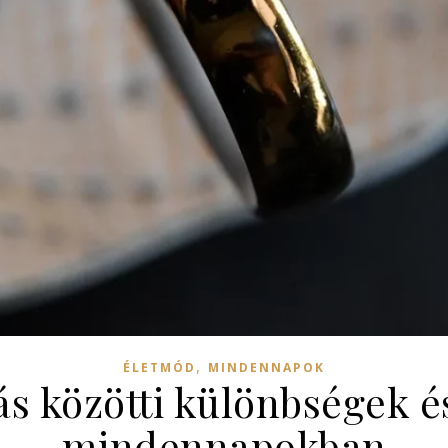
,
ÉLETMÓD
MINDENNAPOK
s közötti különbségek é
mindennapokban