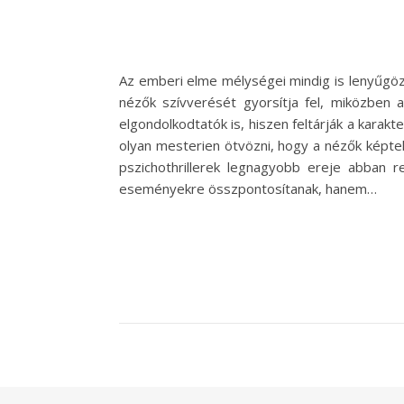
Az emberi elme mélységei mindig is lenyűgözt
nézők szívverését gyorsítja fel, miközben 
elgondolkodtatók is, hiszen feltárják a karakte
olyan mesterien ötvözni, hogy a nézők képtele
pszichothrillerek legnagyobb ereje abban r
eseményekre összpontosítanak, hanem…