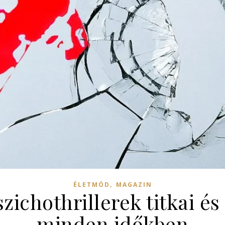
,
ÉLETMÓD
MAGAZIN
zichothrillerek titkai és 
minden időkben