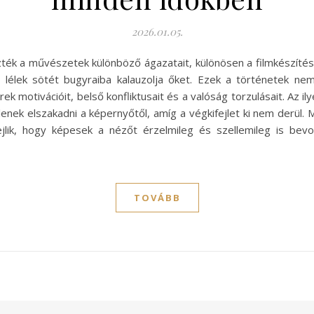
2026.01.05.
ék a művészetek különböző ágazatait, különösen a filmkészítést.
a lélek sötét bugyraiba kalauzolja őket. Ezek a történetek 
rek motivációit, belső konfliktusait és a valóság torzulásait. Az i
nek elszakadni a képernyőtől, amíg a végkifejlet ki nem derül. Mi
ejlik, hogy képesek a nézőt érzelmileg és szellemileg is be
TOVÁBB