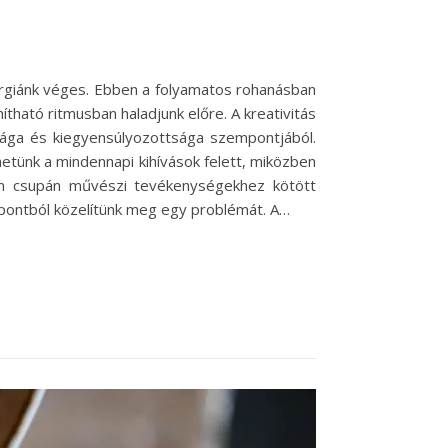
ergiánk véges. Ebben a folyamatos rohanásban
ítható ritmusban haladjunk előre. A kreativitás
sága és kiegyensúlyozottsága szempontjából.
etünk a mindennapi kihívások felett, miközben
nem csupán művészi tevékenységekhez kötött
pontból közelítünk meg egy problémát. A…