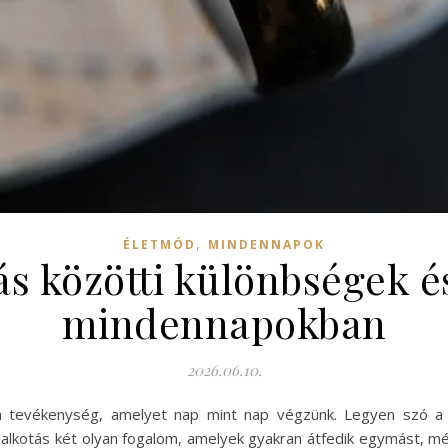
,
ÉLETMÓD
MINDENNAPOK
s közötti különbségek é
mindennapokban
2026.06.10.
 tevékenység, amelyet nap mint nap végzünk. Legyen szó a m
 alkotás két olyan fogalom, amelyek gyakran átfedik egymást, mé