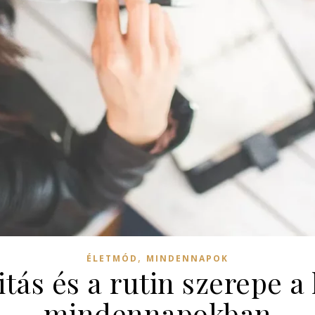
,
ÉLETMÓD
MINDENNAPOK
itás és a rutin szerepe 
mindennapokban