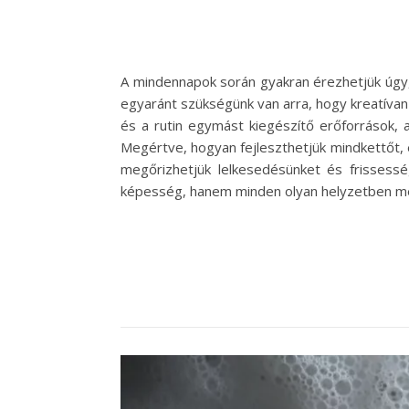
A mindennapok során gyakran érezhetjük úgy,
egyaránt szükségünk van arra, hogy kreatívan o
és a rutin egymást kiegészítő erőforrások,
Megértve, hogyan fejleszthetjük mindkettőt, 
megőrizhetjük lelkesedésünket és frissess
képesség, hanem minden olyan helyzetben meg