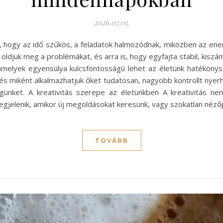
2026.07.05.
 hogy az idő szűkös, a feladatok halmozódnak, miközben az en
ldjuk meg a problémákat, és arra is, hogy egyfajta stabil, kiszám
 amelyek egyensúlya kulcsfontosságú lehet az életünk hatékony
és miként alkalmazhatjuk őket tudatosan, nagyobb kontrollt nyerh
égünket. A kreativitás szerepe az életünkben A kreativitás 
jelenik, amikor új megoldásokat keresünk, vagy szokatlan néző
TOVÁBB