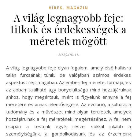
,
HÍREK
MAGAZIN
A világ legnagyobb feje:
titkok és érdekességek a
méretek mögött
2025.06.11.
A világ legnagyobb feje olyan fogalom, amely első hallásra
talán furcsának tűnik, de valójában számos érdekes
aspektust rejt magában. Az emberi fej mérete, formája, és
az abban található agy bonyolultsága mind hozzájárulnak
ahhoz, hogy megértsük, miért is figyelünk ennyire a fej
méretére és annak jelentőségére. Az evolúció, a kultúra, a
tudomány és a művészet mind olyan területek, amelyek
hozzájárulnak a fej méretének megértéséhez. A fej nem
csupán a testünk egyik része; sokkal inkább a
személyiségünk, a gondolkodásunk és az érzelmeink