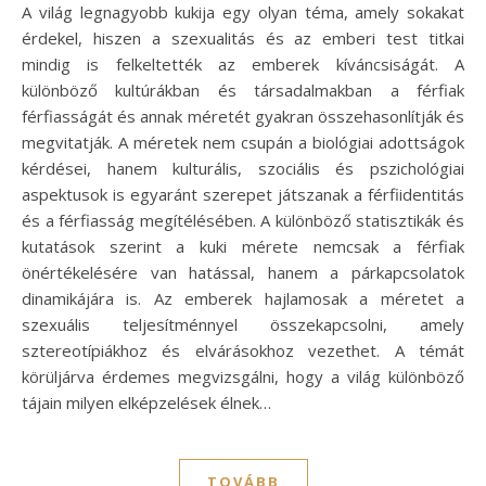
A világ legnagyobb kukija egy olyan téma, amely sokakat
érdekel, hiszen a szexualitás és az emberi test titkai
mindig is felkeltették az emberek kíváncsiságát. A
különböző kultúrákban és társadalmakban a férfiak
férfiasságát és annak méretét gyakran összehasonlítják és
megvitatják. A méretek nem csupán a biológiai adottságok
kérdései, hanem kulturális, szociális és pszichológiai
aspektusok is egyaránt szerepet játszanak a férfiidentitás
és a férfiasság megítélésében. A különböző statisztikák és
kutatások szerint a kuki mérete nemcsak a férfiak
önértékelésére van hatással, hanem a párkapcsolatok
dinamikájára is. Az emberek hajlamosak a méretet a
szexuális teljesítménnyel összekapcsolni, amely
sztereotípiákhoz és elvárásokhoz vezethet. A témát
körüljárva érdemes megvizsgálni, hogy a világ különböző
tájain milyen elképzelések élnek…
TOVÁBB