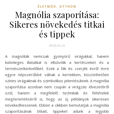
,
ÉLETMÓD
OTTHON
Magnólia szaporítása:
Sikeres növekedés titkai
és tippek
2025.11.12.
A magnóliák nemcsak gyönyörű virágukkal, hanem
különleges illatukkal is elbűvölik a kertészeket és a
természetkedvelőket. Ezek a fák és cserjék évről évre
egyre népszerűbbé válnak a kertekben, köszönhetően
színes virágaiknak és szimbolikus jelentésüknek. A magnólia
szaporítása azonban nem csupán a virágzás élvezetéről
szól, hanem a megfelelő technikák és feltételek
megteremtéséről is, hogy az új példányok sikeresen
növekedhessenek. Ebben a cikkben bemutatjuk a magnólia
szaporításának titkait, tippeket adunk a legjobb