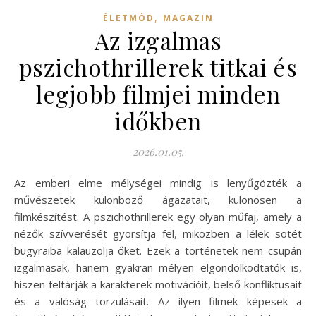
,
ÉLETMÓD
MAGAZIN
Az izgalmas
pszichothrillerek titkai és
legjobb filmjei minden
időkben
2026.01.05.
Az emberi elme mélységei mindig is lenyűgözték a
művészetek különböző ágazatait, különösen a
filmkészítést. A pszichothrillerek egy olyan műfaj, amely a
nézők szívverését gyorsítja fel, miközben a lélek sötét
bugyraiba kalauzolja őket. Ezek a történetek nem csupán
izgalmasak, hanem gyakran mélyen elgondolkodtatók is,
hiszen feltárják a karakterek motivációit, belső konfliktusait
és a valóság torzulásait. Az ilyen filmek képesek a