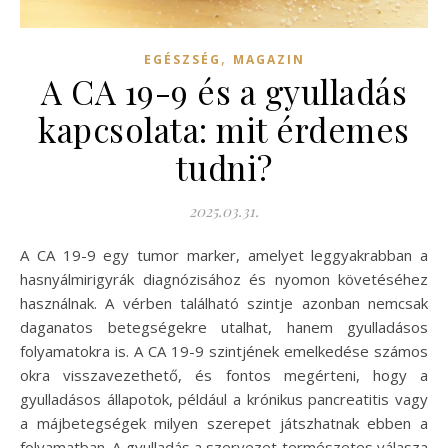
,
EGÉSZSÉG
MAGAZIN
A CA 19-9 és a gyulladás
kapcsolata: mit érdemes
tudni?
2025.03.31.
A CA 19-9 egy tumor marker, amelyet leggyakrabban a
hasnyálmirigyrák diagnózisához és nyomon követéséhez
használnak. A vérben található szintje azonban nemcsak
daganatos betegségekre utalhat, hanem gyulladásos
folyamatokra is. A CA 19-9 szintjének emelkedése számos
okra visszavezethető, és fontos megérteni, hogy a
gyulladásos állapotok, például a krónikus pancreatitis vagy
a májbetegségek milyen szerepet játszhatnak ebben a
folyamatban. A gyulladás a szervezet természetes válasza